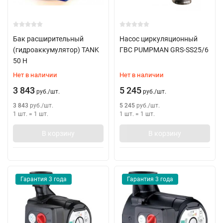
Бак расширительный
Насос циркуляционный
(гидроаккумулятор) TANK
ГВС PUMPMAN GRS-SS25/6
50 H
Нет в наличии
Нет в наличии
3 843
5 245
руб.
/
шт.
руб.
/
шт.
3 843
руб.
/
шт.
5 245
руб.
/
шт.
1 шт.
=
1
шт.
1 шт.
=
1
шт.
В корзину
В корзину
Гарантия 3 года
Гарантия 3 года