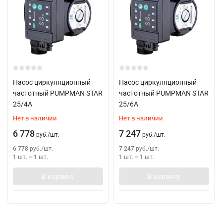
Насос циркуляционный
Насос циркуляционный
частотный PUMPMAN STAR
частотный PUMPMAN STAR
25/4A
25/6A
Нет в наличии
Нет в наличии
6 778
7 247
руб.
/
шт.
руб.
/
шт.
6 778
руб.
/
шт.
7 247
руб.
/
шт.
1 шт.
=
1
шт.
1 шт.
=
1
шт.
В корзину
В корзину