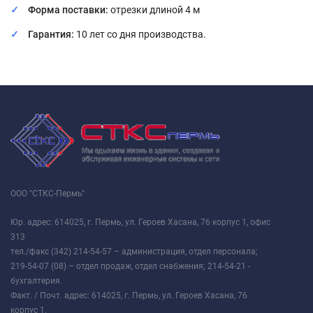
Форма поставки:
отрезки длиной 4 м
Гарантия:
10 лет со дня производства.
ООО "СТКС-Пермь"
Юр. адрес: 614025, г. Пермь, ул. Героев Хасана, 76 корпус 1, офис
313
тел./факс (342) 214-54-57 – администрация, отдел персонала;
219-54-07 (08) – отдел продаж, отдел снабжения; 214-54-21 -
бухгалтерия.
Факт. / Почт. адрес: 614025, г. Пермь, ул. Героев Хасана, 76
корпус 1.