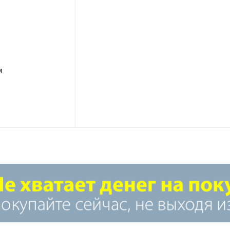
м
Шланг соединительный углово