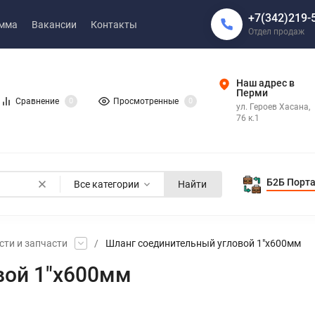
+7(342)219-
амма
Вакансии
Контакты
Отдел продаж
Наш адрес в
Перми
Сравнение
0
Просмотренные
0
ул. Героев Хасана,
76 к.1
Б2Б Порт
Все категории
Найти
ти и запчасти
/
Шланг соединительный угловой 1"х600мм
вой 1"х600мм