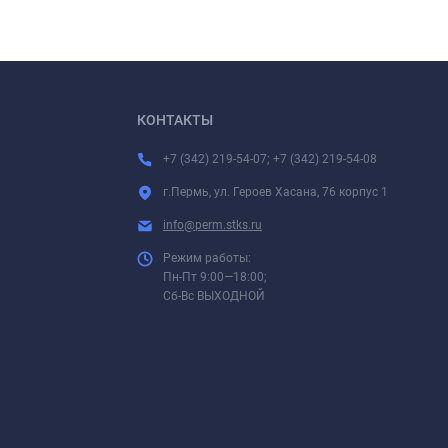
КОНТАКТЫ
+7 (342) 219-54-07; +7 (342) 219-54-08
г.Пермь, ул. Героев Хасана, 76 корпус 1
info@perm.stks.ru
Режим работы:
Пн-Пт 9:00—18:00;
Сб-Вс ВЫХОДНОЙ