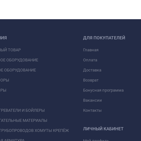
НИЯ
ДЛЯ ПОКУПАТЕЛЕЙ
НЫЙ ТОВАР
Главная
ОЕ ОБОРУДОВАНИЕ
Оплата
Е ОБОРУДОВАНИЕ
Доставка
ТОРЫ
Возврат
ОРЫ
Бонусная программа
Вакансии
РЕВАТЕЛИ И БОЙЛЕРЫ
Контакты
ГАТЕЛЬНЫЕ МАТЕРИАЛЫ
ЛИЧНЫЙ КАБИНЕТ
ТРУБОПРОВОДОВ ХОМУТЫ КРЕПЁЖ
Я АРМАТУРА
Мой профиль