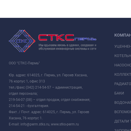
КОМПА
УЦЕННЕ
КОТЕЛЬН
ООО "СТКС-Пермь"
НАСОСНО
КОЛЛЕК
Юр. адрес: 614025, г. Пермь, ул. Героев Хасана,
76 корпус 1, офис 313
РАДИАТ
тел./факс (342) 214-54-57 – администрация,
БАКИ
отдел персонала;
219-54-07 (08) – отдел продаж, отдел снабжения;
ВОДОНАГ
214-54-21 - бухгалтерия.
ВСПОМО
Факт. / Почт. адрес: 614025, г. Пермь, ул. Героев
Хасана, 76 корпус 1.
ДЕТАЛИ 
E-mail: info@perm.stks.ru, www.stks-perm.ru
ЗАПОРНА