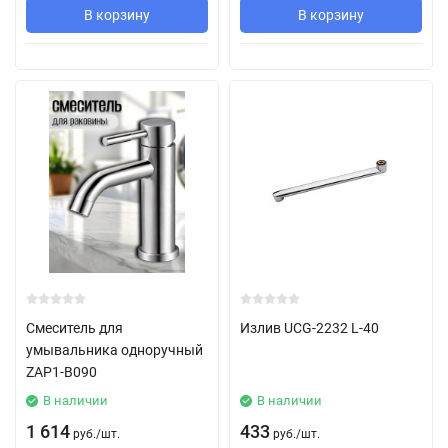
В корзину
В корзину
Смеситель для
Излив UCG-2232 L-40
умывальника одноручный
ZAP1-В090
В наличии
В наличии
1 614
433
руб.
/
шт.
руб.
/
шт.