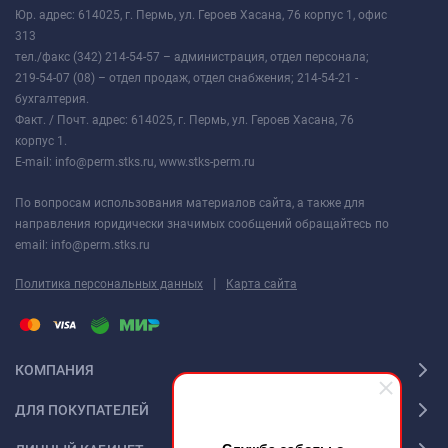
Юр. адрес: 614025, г. Пермь, ул. Героев Хасана, 76 корпус 1, офис
313
тел./факс (342) 214-54-57 – администрация, отдел персонала;
219-54-07 (08) – отдел продаж, отдел снабжения; 214-54-21 -
бухгалтерия.
Факт. / Почт. адрес: 614025, г. Пермь, ул. Героев Хасана, 76
корпус 1.
E-mail: info@perm.stks.ru, www.stks-perm.ru
По вопросам использования материалов сайта, а также для
направления юридически значимых сообщений обращайтесь по
email: info@perm.stks.ru
|
Политика персональных данных
Карта сайта
КОМПАНИЯ
ДЛЯ ПОКУПАТЕЛЕЙ