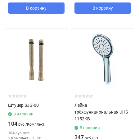
В корзину
В корзину
Штуцер SJG-001
Лейка
трёхфункциональная UHS-
В наличии
1152KB
104
руб.
/
Комплект
В наличии
104
руб.
/
шт.
347
руб.
/
шт.
1 Комплект
=
1
шт.