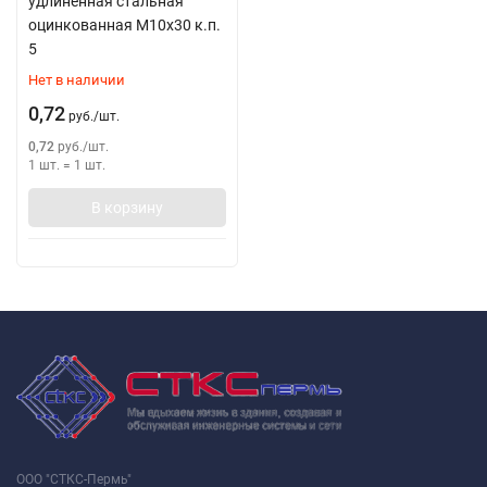
удлиненная стальная
оцинкованная М10х30 к.п.
5
Нет в наличии
0,72
руб.
/
шт.
0,72
руб.
/
шт.
1 шт.
=
1
шт.
В корзину
ООО "СТКС-Пермь"