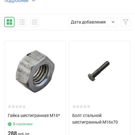
подробнее
Компания СТКС предлагает купить качественную продукцию
отечественного и европейского производства. СТКС –
приятные цены, высокое качество. Вся продукция крепежа
Дата добавления
высокого качества, полностью отвечающая всем
требованиям ГОСТ и мировым стандартам. Менеджер
поможет определиться с выбором и оформит заказ. Наличие
товара на складе способствует быстрому получению.
Гайка шестигранная М16*
Болт стальной
шестигранный М16х70
В наличии
288
руб.
/
кг