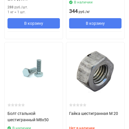
В наличии
288
руб.
/
шт.
344
руб.
/
кг
1 кг
=
1
шт.
В корзину
В корзину
Болт стальной
Гайка шестигранная М 20
шестигранный М8х50
В наличии
Нет в наличии