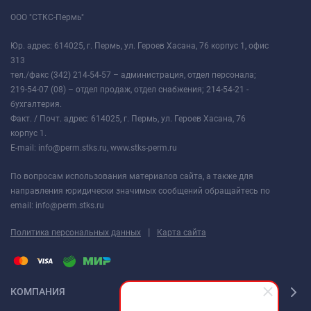
ООО "СТКС-Пермь"
Юр. адрес: 614025, г. Пермь, ул. Героев Хасана, 76 корпус 1, офис
313
тел./факс (342) 214-54-57 – администрация, отдел персонала;
219-54-07 (08) – отдел продаж, отдел снабжения; 214-54-21 -
бухгалтерия.
Факт. / Почт. адрес: 614025, г. Пермь, ул. Героев Хасана, 76
корпус 1.
E-mail: info@perm.stks.ru, www.stks-perm.ru
По вопросам использования материалов сайта, а также для
направления юридически значимых сообщений обращайтесь по
email: info@perm.stks.ru
|
Политика персональных данных
Карта сайта
КОМПАНИЯ