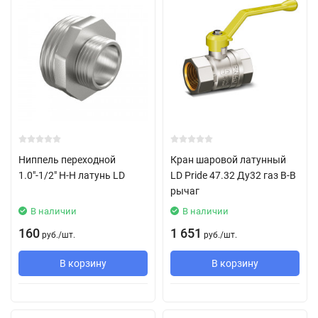
Ниппель переходной
Кран шаровой латунный
1.0"-1/2" Н-Н латунь LD
LD Pride 47.32 Ду32 газ В-В
рычаг
В наличии
В наличии
160
1 651
руб.
/
шт.
руб.
/
шт.
В корзину
В корзину