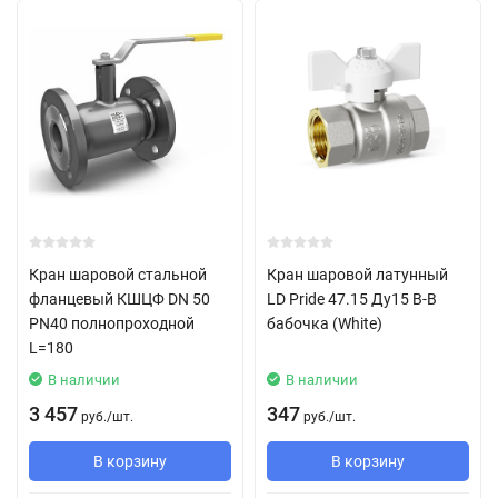
Кран шаровой стальной
Кран шаровой латунный
фланцевый КШЦФ DN 50
LD Pride 47.15 Ду15 В-В
PN40 полнопроходной
бабочка (White)
L=180
В наличии
В наличии
3 457
347
руб.
/
шт.
руб.
/
шт.
В корзину
В корзину