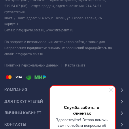
219-54-07 (08) – отдел продаж, отдел снабжения; 214-54-21 -
бухгалтерия.
Факт. / Почт. адрес: 614025, г. Пермь, ул. Героев Хасана, 76
корпус 1.
E-mail: info@perm.stks.ru, www.stks-perm.ru
По вопросам использования материалов сайта, а также для
направления юридически значимых сообщений обращайтесь по
email: info@perm.stks.ru
|
Политика персональных данных
Карта сайта
КОМПАНИЯ
ДЛЯ ПОКУПАТЕЛЕЙ
Служба заботы о
клиентах
ЛИЧНЫЙ КАБИНЕТ
Здравствуйте! Готова помочь
КОНТАКТЫ
вам по любым вопросам об