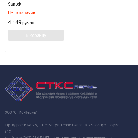
Santek
Нет в наличии
4 149
руб.
/
шт.
В корзину
ООО "СТКС-Пермь"
Юр. адрес: 614025, г. Пермь, ул. Героев Хасана, 76 корпус 1, офис
313
тел./факс (342) 214-54-57 – администрация, отдел персонала;