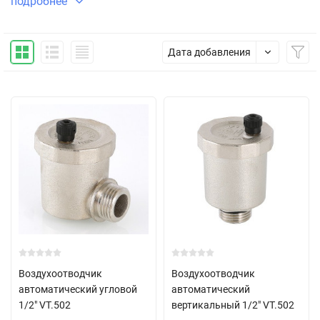
подробнее
опорожнении трубопровода.
А если вам нужна консультация, позвоните или закажите
Дата добавления
звонок с сайта. Менеджер поможет определиться с выбором и
оформит заказ. Наличие товара на складе способствует
быстрому получению.
Воздухоотводчик
Воздухоотводчик
автоматический угловой
автоматический
1/2" VT.502
вертикальный 1/2" VT.502