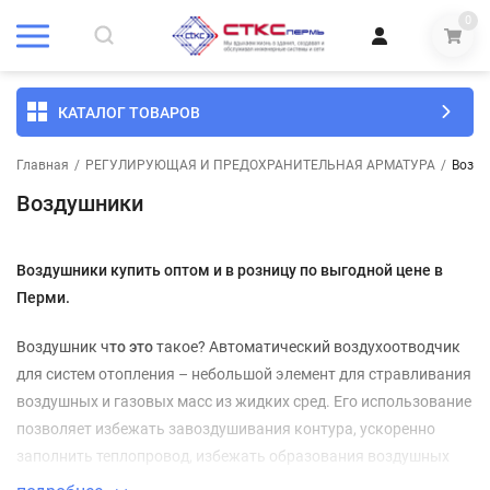
0
КАТАЛОГ ТОВАРОВ
Главная
/
РЕГУЛИРУЮЩАЯ И ПРЕДОХРАНИТЕЛЬНАЯ АРМАТУРА
/
Возду
Воздушники
Воздушники купить оптом и в розницу по выгодной цене в
Перми.
Воздушник ч
то
это
такое? Автоматический воздухоотводчик
для систем отопления – небольшой элемент для стравливания
воздушных и газовых масс из жидких сред. Его использование
позволяет избежать завоздушивания контура, ускоренно
заполнить теплопровод, избежать образования воздушных
карманов и запустить обратно воздушные массы при