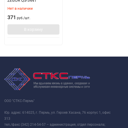
ZEGOR QS-3441
Нет в наличии
371
руб.
/
шт.
В корзину
ООО "СТКС-Пермь"
Юр. адрес: 614025, г. Пермь, ул. Героев Хасана, 76 корпус 1, офис
313
тел./факс (342) 214-54-57 – администрация, отдел персонала;