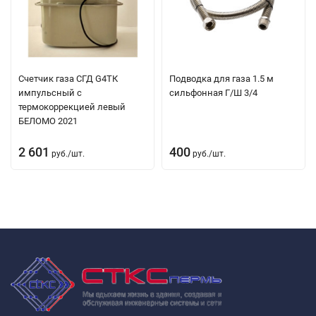
Счетчик газа СГД G4TК
Подводка для газа 1.5 м
импульсный с
сильфонная Г/Ш 3/4
термокоррекцией левый
БЕЛОМО 2021
2 601
400
руб.
/
шт.
руб.
/
шт.