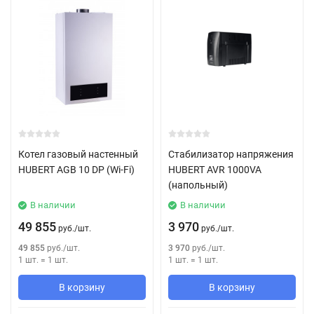
Котел газовый настенный
Стабилизатор напряжения
HUBERT AGB 10 DP (Wi-Fi)
HUBERT AVR 1000VA
(напольный)
В наличии
В наличии
49 855
3 970
руб.
/
шт.
руб.
/
шт.
49 855
руб.
/
шт.
3 970
руб.
/
шт.
1 шт.
=
1
шт.
1 шт.
=
1
шт.
В корзину
В корзину