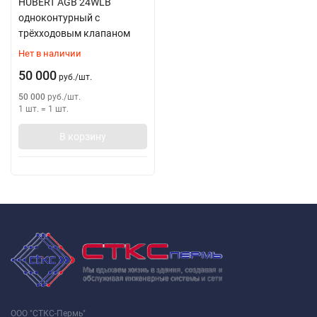
HUBERT AGB 24WLB
одноконтурный с
трёхходовым клапаном
Нет в наличии
50 000
руб.
/
шт.
50 000
руб.
/
шт.
1 шт.
=
1
шт.
В корзину
ООО "СТКС-Пермь"