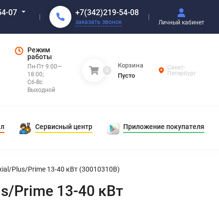
+7(342)219-54-08
54-07
заказать звонок
Личный кабинет
Режим
работы
Корзина
Пн-Пт 9:00—
Санкт-
0
Петербург
18:00;
Пусто
Сб-Вс
Выходной
ал
Сервисный центр
Приложение покупателя
ial/Plus/Prime 13-40 кВт (30010310B)
us/Prime 13-40 кВт