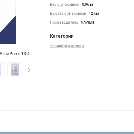
Вес с упаковкой:
0.96 кг
Высота с упаковкой:
12 см
Производитель:
NAVIEN
Категории
Запчасти к котлам
Арматура газовая в сборе для всех Navien Deluxe/Coaxial/Plus/Prime 13-40 кВт (30010310B)
›