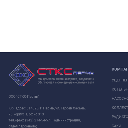
КОМПА
УЦЕННЕ
КОТЕЛЬН
ООО "СТКС-Пермь"
НАСОСНО
КОЛЛЕК
Юр. адрес: 614025, г. Пермь, ул. Героев Хасана,
76 корпус 1, офис 313
РАДИАТ
тел./факс (342) 214-54-57 – администрация,
БАКИ
отдел персонала;