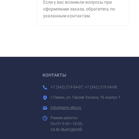
Если у вас возникли вопросы при
оформлении заказа, обратитесь по
указанным контактам.
КОНТАКТЫ
+7 (342) 219-54-07; +7 (342) 219-54-08
г.Пермь, ул. Героев Хасана, 76 корпус 1
info@perm.stks.ru
Режим работы:
Пн-Пт 9:00—18:00;
Сб-Вс ВЫХОДНОЙ