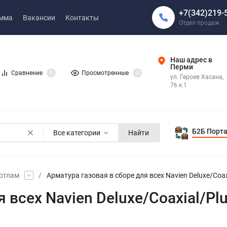
+7(342)219-
амма
Вакансии
Контакты
Отдел продаж
Наш адрес в
Перми
Сравнение
0
Просмотренные
0
ул. Героев Хасана,
76 к.1
Б2Б Порт
Все категории
Найти
котлам
/
Арматура газовая в сборе для всех Navien Deluxe/Coax
 всех Navien Deluxe/Coaxial/Pl