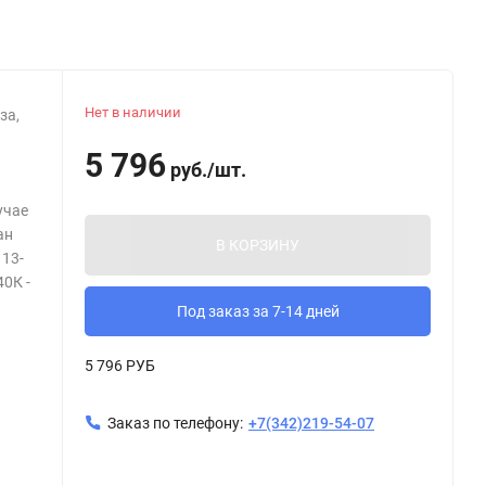
Нет в наличии
за,
5 796
руб.
/
шт.
учае
ан
В КОРЗИНУ
 13-
40К -
Под заказ за 7-14 дней
5 796 РУБ
Заказ по телефону:
+7(342)219-54-07