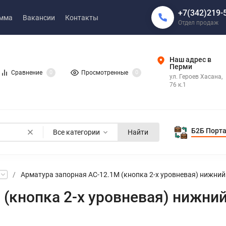
+7(342)219-
амма
Вакансии
Контакты
Отдел продаж
Наш адрес в
Перми
Сравнение
0
Просмотренные
0
ул. Героев Хасана,
76 к.1
Б2Б Порт
Все категории
Найти
/
Арматура запорная АС-12.1М (кнопка 2-х уровневая) нижни
 (кнопка 2-х уровневая) нижни