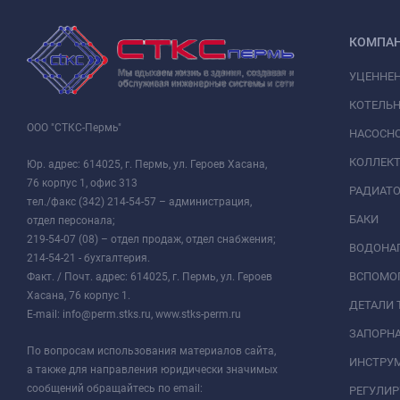
КОМПА
УЦЕННЕ
КОТЕЛЬН
ООО "СТКС-Пермь"
НАСОСНО
КОЛЛЕК
Юр. адрес: 614025, г. Пермь, ул. Героев Хасана,
76 корпус 1, офис 313
РАДИАТ
тел./факс (342) 214-54-57 – администрация,
БАКИ
отдел персонала;
219-54-07 (08) – отдел продаж, отдел снабжения;
ВОДОНАГ
214-54-21 - бухгалтерия.
ВСПОМО
Факт. / Почт. адрес: 614025, г. Пермь, ул. Героев
Хасана, 76 корпус 1.
ДЕТАЛИ 
E-mail: info@perm.stks.ru, www.stks-perm.ru
ЗАПОРНА
По вопросам использования материалов сайта,
ИНСТРУМ
а также для направления юридически значимых
сообщений обращайтесь по email:
РЕГУЛИ