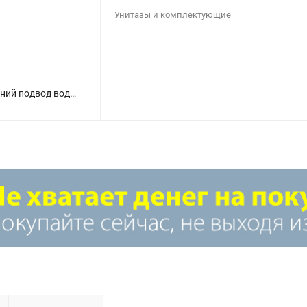
Унитазы и комплектующие
Арматура запорная АС-12.1М (кнопка 2-х уровневая) нижний подвод воды