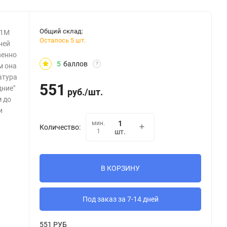
Общий склад:
.1M
Осталось 5 шт.
ней
венно
5
баллов
?
м она
атура
551
дние"
руб.
/
шт.
м до
и
мин.
Количество:
1
шт.
В КОРЗИНУ
Под заказ за 7-14 дней
551 РУБ