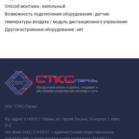
Способ монтажа : напольный
Возможность подключения оборудования : датчик
температуры воздуха / модуль дистанционного упрваления
Другое встроенное оборудование : нет
ООО "СТКС-Пермь"
Юр. адрес: 614025, г. Пермь, ул. Героев Хасана, 76 корпус 1, офис
313
тел./факс (342) 214-54-57 – администрация, отдел персонала;
219-54-07 (08) – отдел продаж, отдел снабжения; 214-54-21 -