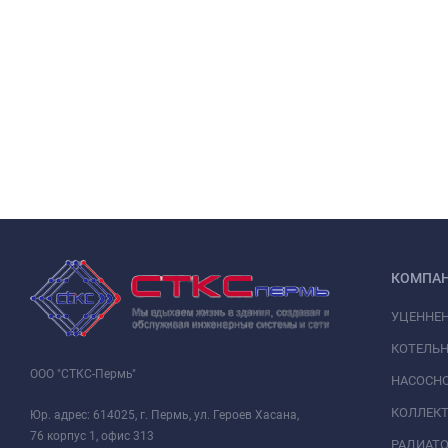
КОМПА
УЦЕННЕ
КОТЕЛЬН
ООО "СТКС-Пермь"
НАСОСНО
КОЛЛЕК
Юр. адрес: 614025, г. Пермь, ул. Героев Хасана,
76 корпус 1, офис 313
РАДИАТ