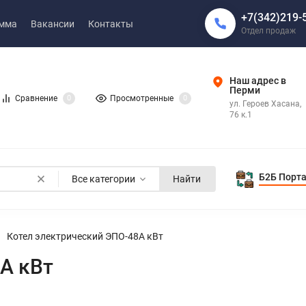
+7(342)219-
амма
Вакансии
Контакты
Отдел продаж
Наш адрес в
Перми
Сравнение
0
Просмотренные
0
ул. Героев Хасана,
76 к.1
Б2Б Порт
Все категории
Найти
Котел электрический ЭПО-48А кВт
А кВт