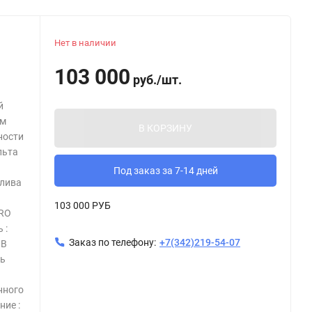
Нет в наличии
103 000
руб.
/
шт.
й
ом
В КОРЗИНУ
ности
льта
Под заказ за 7-14 дней
плива
103 000 РУБ
PRO
 :
Заказ по телефону:
+7(342)219-54-07
 В
ть
нного
ние :