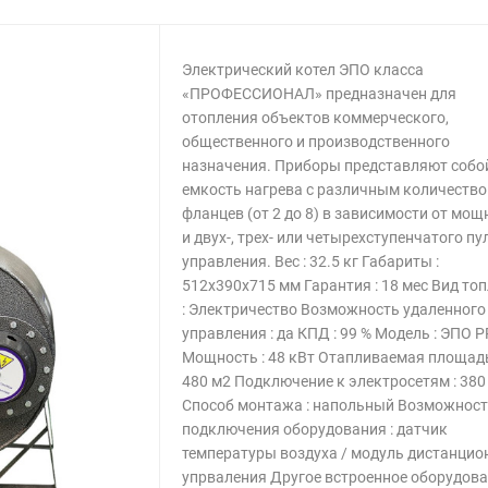
Электрический котел ЭПО класса
«ПРОФЕССИОНАЛ» предназначен для
отопления объектов коммерческого,
общественного и производственного
назначения. Приборы представляют собо
емкость нагрева с различным количеств
фланцев (от 2 до 8) в зависимости от мощ
и двух-, трех- или четырехступенчатого пу
управления. Вес : 32.5 кг Габариты :
512х390х715 мм Гарантия : 18 мес Вид то
: Электричество Возможность удаленного
управления : да КПД : 99 % Модель : ЭПО 
Мощность : 48 кВт Отапливаемая площадь
480 м2 Подключение к электросетям : 380
Способ монтажа : напольный Возможнос
подключения оборудования : датчик
температуры воздуха / модуль дистанцио
упрваления Другое встроенное оборудова