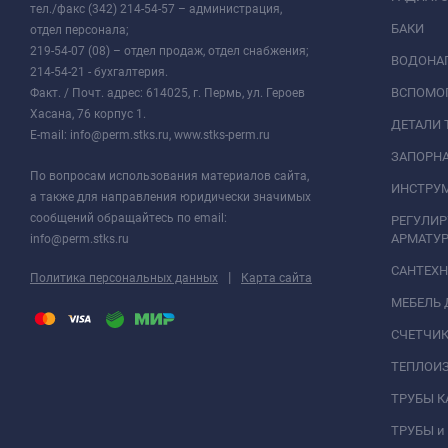
тел./факс (342) 214-54-57 – администрация,
БАКИ
отдел персонала;
219-54-07 (08) – отдел продаж, отдел снабжения;
ВОДОНАГ
214-54-21 - бухгалтерия.
ВСПОМО
Факт. / Почт. адрес: 614025, г. Пермь, ул. Героев
Хасана, 76 корпус 1.
ДЕТАЛИ 
E-mail: info@perm.stks.ru, www.stks-perm.ru
ЗАПОРНА
По вопросам использования материалов сайта,
ИНСТРУМ
а также для направления юридически значимых
сообщений обращайтесь по email:
РЕГУЛИ
АРМАТУР
info@perm.stks.ru
САНТЕХ
|
Политика персональных данных
Карта сайта
МЕБЕЛЬ 
СЧЕТЧИК
ТЕПЛОИ
ТРУБЫ 
ТРУБЫ и