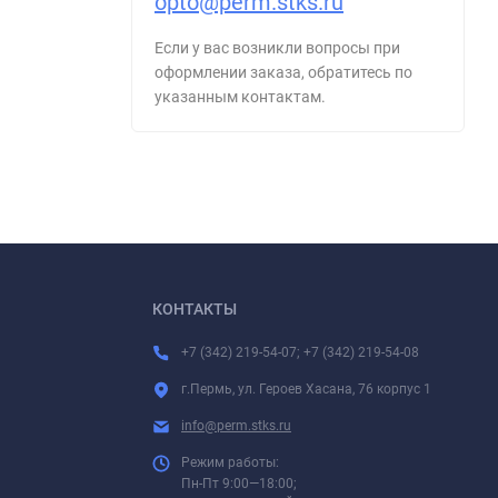
opto@perm.stks.ru
Если у вас возникли вопросы при
оформлении заказа, обратитесь по
указанным контактам.
КОНТАКТЫ
+7 (342) 219-54-07; +7 (342) 219-54-08
г.Пермь, ул. Героев Хасана, 76 корпус 1
info@perm.stks.ru
Режим работы:
Пн-Пт 9:00—18:00;