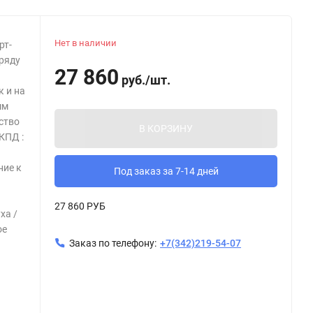
Нет в наличии
рт-
 ряду
27 860
руб.
/
шт.
к и на
мм
ество
В КОРЗИНУ
КПД :
ние к
Под заказ за 7-14 дней
27 860 РУБ
ха /
ое
Заказ по телефону:
+7(342)219-54-07