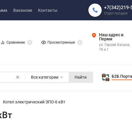
+7(342)219-
амма
Вакансии
Контакты
Отдел продаж
Наш адрес в
Перми
Сравнение
0
Просмотренные
0
ул. Героев Хасана,
76 к.1
Б2Б Порт
Все категории
Найти
Котел электрический ЭПО-6 кВт
кВт