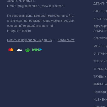
Хасана, 76 корпус 1.
ДЕТАЛИ 
E-mail: info@perm.stks.ru, www.stks-perm.ru
ЗАПОРНА
По вопросам использования материалов сайта,
ИНСТРУМ
а также для направления юридически значимых
сообщений обращайтесь по email:
РЕГУЛИ
АРМАТУР
info@perm.stks.ru
САНТЕХ
|
Политика персональных данных
Карта сайта
МЕБЕЛЬ 
СЧЕТЧИК
ТЕПЛОИ
ТРУБЫ 
ТРУБЫ и
ФИЛЬТР
Вентиля
УЦЕНЕН