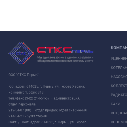
КОМПА
УЦЕННЕ
КОТЕЛЬН
ООО "СТКС-Пермь"
НАСОСНО
КОЛЛЕК
Юр. адрес: 614025, г. Пермь, ул. Героев Хасана,
76 корпус 1, офис 313
РАДИАТ
тел./факс (342) 214-54-57 – администрация,
БАКИ
отдел персонала;
219-54-07 (08) – отдел продаж, отдел снабжения;
ВОДОНАГ
214-54-21 - бухгалтерия.
ВСПОМО
Факт. / Почт. адрес: 614025, г. Пермь, ул. Героев