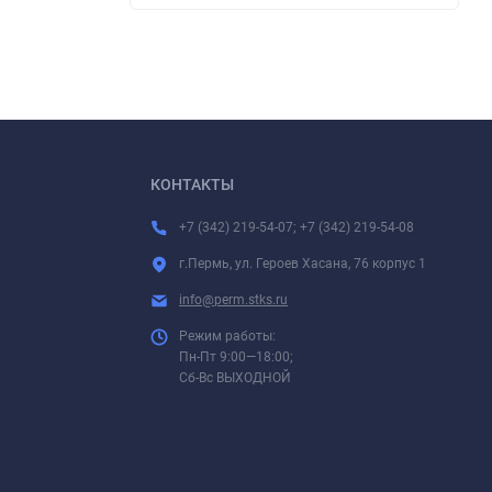
КОНТАКТЫ
+7 (342) 219-54-07; +7 (342) 219-54-08
г.Пермь, ул. Героев Хасана, 76 корпус 1
info@perm.stks.ru
Режим работы:
Пн-Пт 9:00—18:00;
Сб-Вс ВЫХОДНОЙ