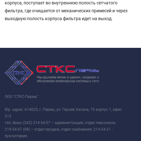
корпуса, поступает во внутреннюю полость сетчатого
фильтра, где очищается от механических примесей и через
выходную полость корпуса фильтра идет на выход.
ООО "СТКС-Пермь"
Юр. адрес: 614025, г. Пермь, ул. Героев Хасана, 76 корпус 1, офис
313
тел./факс (342) 214-54-57 – администрация, отдел персонала;
219-54-07 (08) – отдел продаж, отдел снабжения; 214-54-21 -
бухгалтерия.