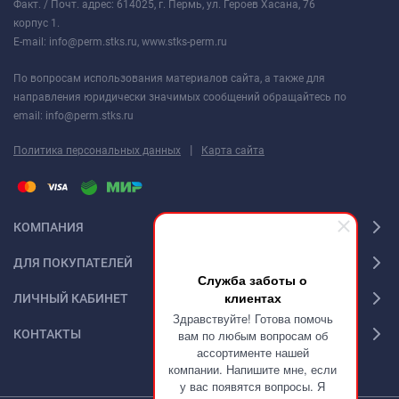
Факт. / Почт. адрес: 614025, г. Пермь, ул. Героев Хасана, 76
корпус 1.
E-mail: info@perm.stks.ru, www.stks-perm.ru
По вопросам использования материалов сайта, а также для
направления юридически значимых сообщений обращайтесь по
email: info@perm.stks.ru
|
Политика персональных данных
Карта сайта
КОМПАНИЯ
ДЛЯ ПОКУПАТЕЛЕЙ
Служба заботы о
клиентах
ЛИЧНЫЙ КАБИНЕТ
Здравствуйте! Готова помочь
КОНТАКТЫ
вам по любым вопросам об
ассортименте нашей
компании. Напишите мне, если
у вас появятся вопросы. Я