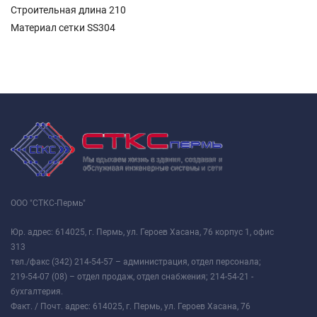
Cтроительная длина 210
Материал сетки SS304
ООО "СТКС-Пермь"
Юр. адрес: 614025, г. Пермь, ул. Героев Хасана, 76 корпус 1, офис
313
тел./факс (342) 214-54-57 – администрация, отдел персонала;
219-54-07 (08) – отдел продаж, отдел снабжения; 214-54-21 -
бухгалтерия.
Факт. / Почт. адрес: 614025, г. Пермь, ул. Героев Хасана, 76