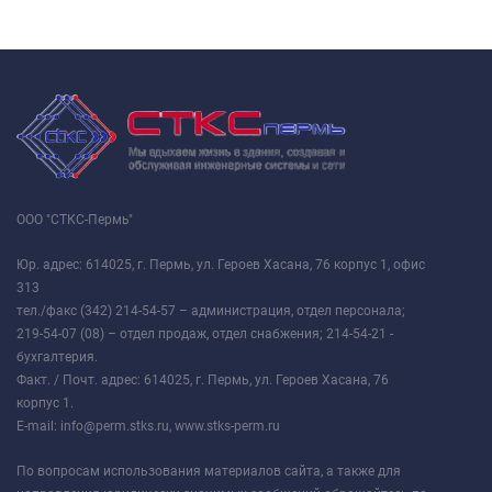
ООО "СТКС-Пермь"
Юр. адрес: 614025, г. Пермь, ул. Героев Хасана, 76 корпус 1, офис
313
тел./факс (342) 214-54-57 – администрация, отдел персонала;
219-54-07 (08) – отдел продаж, отдел снабжения; 214-54-21 -
бухгалтерия.
Факт. / Почт. адрес: 614025, г. Пермь, ул. Героев Хасана, 76
корпус 1.
E-mail: info@perm.stks.ru, www.stks-perm.ru
По вопросам использования материалов сайта, а также для