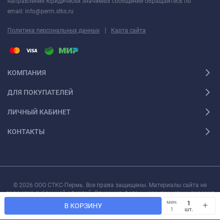
направления юридически значимых сообщений обращайтесь по
email: info@perm.stks.ru
|
Политика персональных данных
Карта сайта
КОМПАНИЯ
ДЛЯ ПОКУПАТЕЛЕЙ
ЛИЧНЫЙ КАБИНЕТ
КОНТАКТЫ
© 2026 ООО СТКС-Пермь. Все права защищены. Материалы сайта не
являются публичной офертой. Описания, фото и характеристики товаров
могут быть изменены производителем без предварительного уведомления.
мин.
В КОРЗИНУ
шт.
1