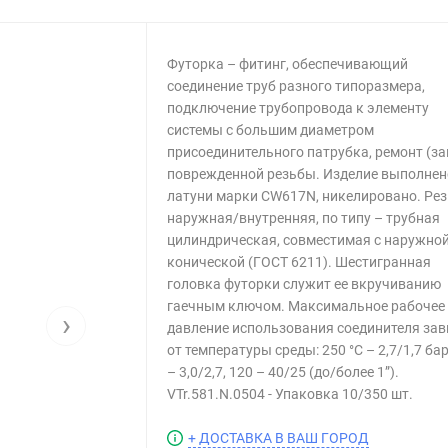
Футорка – фитинг, обеспечивающий
соединение труб разного типоразмера,
подключение трубопровода к элементу
системы с большим диаметром
присоединительного патрубка, ремонт (за
поврежденной резьбы. Изделие выполнен
латуни марки CW617N, никелировано. Рез
наружная/внутренняя, по типу – трубная
цилиндрическая, совместимая с наружно
конической (ГОСТ 6211). Шестигранная
головка футорки служит ее вкручиванию
гаечным ключом. Максимальное рабочее
›
давление использования соединителя зав
от температуры среды: 250 °С – 2,7/1,7 бар
– 3,0/2,7, 120 – 40/25 (до/более 1”).
VTr.581.N.0504 - Упаковка 10/350 шт.
+ ДОСТАВКА В ВАШ ГОРОД