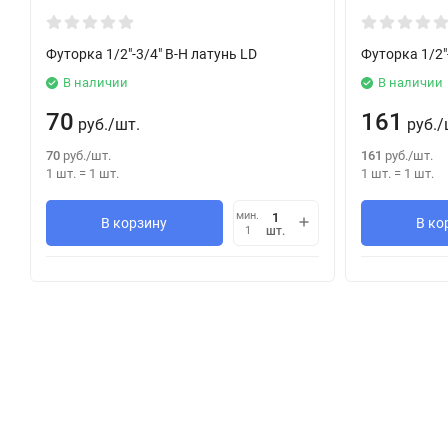
Футорка 1/2"-3/4" В-Н латунь LD
Футорка 1/2"
В наличии
В наличии
70
161
руб.
/
шт.
руб.
/
70
руб.
/
шт.
161
руб.
/
шт.
1 шт.
=
1
шт.
1 шт.
=
1
шт.
мин.
В корзину
В ко
шт.
1