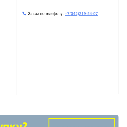
Заказ по телефону:
+7(342)219-54-07
 VTr.581
Футорка 1/2"-3/4" 