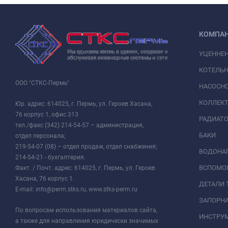
КОМПА
УЦЕННЕ
КОТЕЛЬН
ООО "СТКС-Пермь"
НАСОСНО
КОЛЛЕК
Юр. адрес: 614025, г. Пермь, ул. Героев Хасана,
76 корпус 1, офис 313
РАДИАТ
тел./факс (342) 214-54-57 – администрация,
БАКИ
отдел персонала;
219-54-07 (08) – отдел продаж, отдел снабжения;
ВОДОНАГ
214-54-21 - бухгалтерия.
ВСПОМО
Факт. / Почт. адрес: 614025, г. Пермь, ул. Героев
Хасана, 76 корпус 1.
ДЕТАЛИ 
E-mail: info@perm.stks.ru, www.stks-perm.ru
ЗАПОРНА
По вопросам использования материалов сайта,
ИНСТРУМ
а также для направления юридически значимых