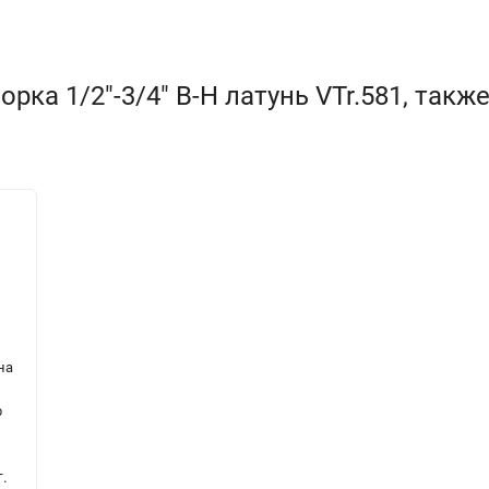
ка 1/2"-3/4" В-Н латунь VTr.581, такж
на
м
р
.