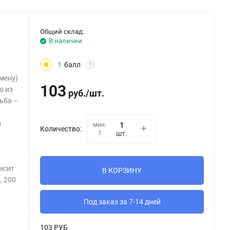
Общий склад:
В наличии
1
балл
?
мену)
103
о из
руб.
/
шт.
ьба –
й
мин.
Количество:
1
шт.
исит
В КОРЗИНУ
, 200
Под заказ за 7-14 дней
103 РУБ