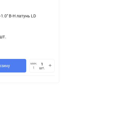
-1.0" В-Н латунь LD
шт.
мин.
рзину
шт.
1