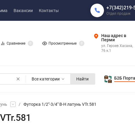
+7(342)219-
амма
Вакансии
Контакты
Отдел продаж
Наш адрес в
Перми
Сравнение
0
Просмотренные
0
ул. Героев Хасана,
76 к.1
Б2Б Порт
Все категории
Найти
тунь
/
Футорка 1/2"-3/4" В-Н латунь VTr.581
 VTr.581