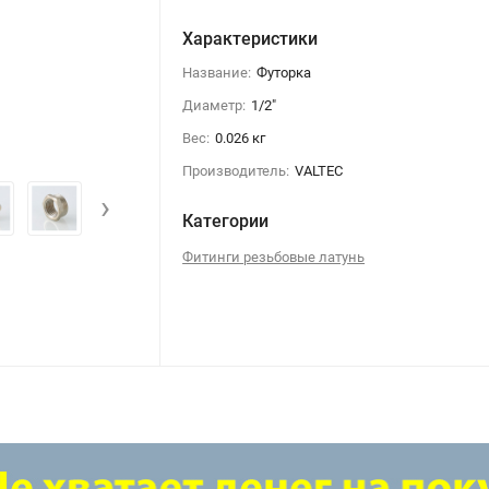
Характеристики
Название:
Футорка
Диаметр:
1/2"
Вес:
0.026 кг
Футорка 1/2"-3/4" В-Н латунь
Производитель:
VALTEC
›
Категории
Фитинги резьбовые латунь