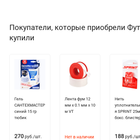
Покупатели, которые приобрели Футор
купили
Гель
Лента фум 12
Нить
САНТЕХМАСТЕР
мм х 0.1 мм х 10
уплотнитель
синий 15 гр
м VT
я SPRINT 25
тюбик
бокс. блисте
270
188
руб.
/
шт.
руб.
/
шт
Нет в наличии