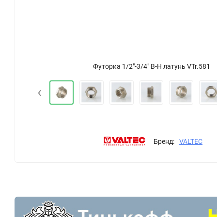
Футорка 1/2"-3/4" В-Н латунь VTr.581
‹
Бренд:
VALTEC