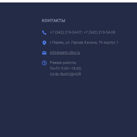
КОНТАКТЫ
+7 (342) 219-54-07; +7 (342) 219-54-08
г.Пермь, ул. Героев Хасана, 76 корпус 1
info@perm.stks.ru
Режим работы:
Пн-Пт 9:00—18:00;
Сб-Вс ВЫХОДНОЙ