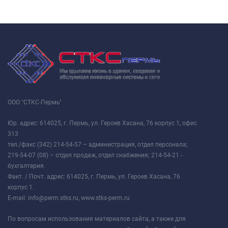
ООО "СТКС-Пермь"
Юр. адрес: 614025, г. Пермь, ул. Героев Хасана, 76 корпус 1, офис
313
тел./факс (342) 214-54-57 – администрация, отдел персонала;
219-54-07 (08) – отдел продаж, отдел снабжения; 214-54-21 -
бухгалтерия.
Факт. / Почт. адрес: 614025, г. Пермь, ул. Героев Хасана, 76
корпус 1.
E-mail: info@perm.stks.ru, www.stks-perm.ru
По вопросам использования материалов сайта, а также для