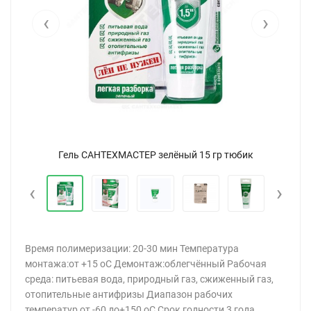
‹
›
Гель САНТЕХМАСТЕР зелёный 15 гр тюбик
‹
›
Время полимеризации: 20-30 мин Температура
монтажа:от +15 oC Демонтаж:облегчённый Рабочая
среда: питьевая вода, природный газ, сжиженный газ,
отопительные антифризы Диапазон рабочих
температур от -60 до+150 oC Срок годности 3 года