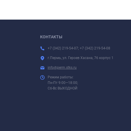
КОНТАКТЫ
+7 (342) 219-54-07; +7 (342) 219-54-08
г.Пермь, ул. Героев Хасана, 76 корпус 1
info@perm.stks.ru
Режим работы:
Пн-Пт 9:00—18:00;
Сб-Вс ВЫХОДНОЙ