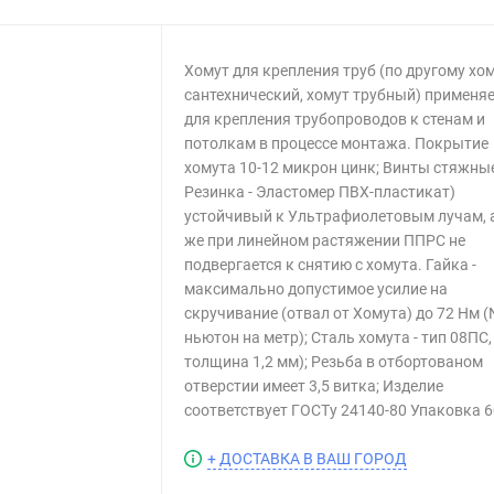
Хомут для крепления труб (по другому хо
сантехнический, хомут трубный) применя
для крепления трубопроводов к стенам и
потолкам в процессе монтажа. Покрытие
хомута 10-12 микрон цинк; Винты стяжные
Резинка - Эластомер ПВХ-пластикат)
устойчивый к Ультрафиолетовым лучам, 
же при линейном растяжении ППРС не
подвергается к снятию с хомута. Гайка -
максимально допустимое усилие на
скручивание (отвал от Хомута) до 72 Нм 
ньютон на метр); Сталь хомута - тип 08ПС,
толщина 1,2 мм); Резьба в отбортованом
отверстии имеет 3,5 витка; Изделие
соответствует ГОСТу 24140-80 Упаковка 6
+ ДОСТАВКА В ВАШ ГОРОД