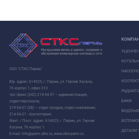
КОМПА
УЦЕННЕ
КОТЕЛЬН
ООО "СТКС-Пермь"
НАСОСНО
КОЛЛЕК
Юр. адрес: 614025, г. Пермь, ул. Героев Хасана,
76 корпус 1, офис 313
РАДИАТ
тел./факс (342) 214-54-57 – администрация,
БАКИ
отдел персонала;
219-54-07 (08) – отдел продаж, отдел снабжения;
ВОДОНАГ
214-54-21 - бухгалтерия.
ВСПОМО
Факт. / Почт. адрес: 614025, г. Пермь, ул. Героев
Хасана, 76 корпус 1.
ДЕТАЛИ 
E-mail: info@perm.stks.ru, www.stks-perm.ru