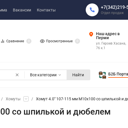
+7(342)219-
амма
Вакансии
Контакты
Отдел продаж
Наш адрес в
Перми
Сравнение
0
Просмотренные
0
ул. Героев Хасана,
76 к.1
Б2Б Порт
Все категории
Найти
/
Хомуты
/
Хомут 4.0" 107-115 мм М10х100 со шпилькой и 
100 со шпилькой и дюбелем