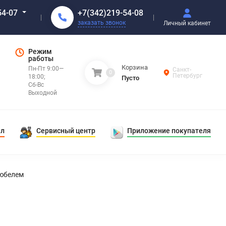
+7(342)219-54-08
54-07
заказать звонок
Личный кабинет
Режим
работы
Корзина
Пн-Пт 9:00—
Санкт-
0
Петербург
18:00;
Пусто
Сб-Вс
Выходной
ал
Сервисный центр
Приложение покупателя
дюбелем