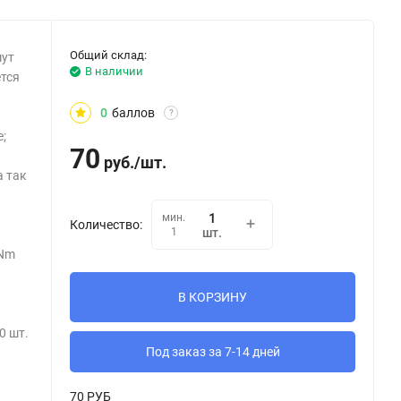
Общий склад:
мут
В наличии
ется
0
баллов
?
;
70
руб.
/
шт.
а так
мин.
Количество:
1
шт.
(Nm
В КОРЗИНУ
0 шт.
Под заказ за 7-14 дней
70 РУБ