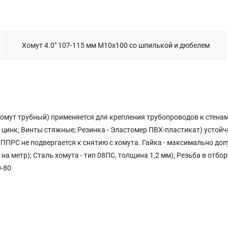
Хомут 4.0" 107-115 мм М10х100 со шпилькой и дюбелем
 хомут трубный) применяется для крепления трубопроводов к стенам
 цинк; Винты стяжные; Резинка - Эластомер ПВХ-пластикат) устой
ППРС не подвергается к снятию с хомута. Гайка - максимально до
на метр); Сталь хомута - тип 08ПС, толщина 1,2 мм); Резьба в отбо
0-80