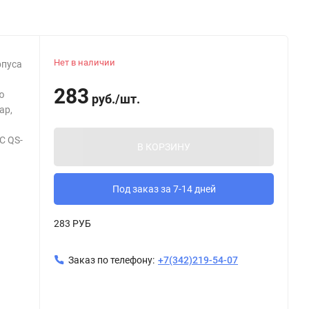
Нет в наличии
рпуса
283
ю
руб.
/
шт.
ар,
С QS-
В КОРЗИНУ
Под заказ за 7-14 дней
283 РУБ
Заказ по телефону:
+7(342)219-54-07