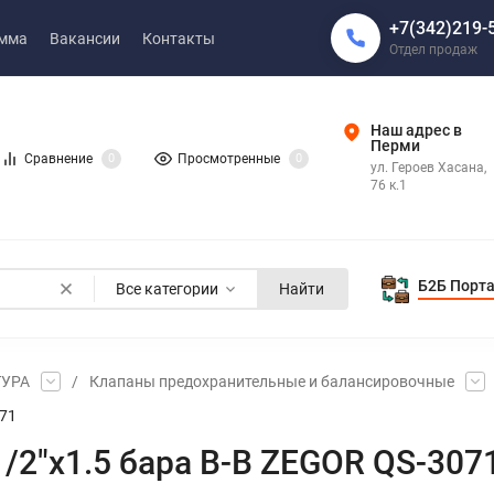
+7(342)219-
амма
Вакансии
Контакты
Отдел продаж
Наш адрес в
Перми
Сравнение
0
Просмотренные
0
ул. Героев Хасана,
76 к.1
Б2Б Порт
Все категории
Найти
ТУРА
/
Клапаны предохранительные и балансировочные
071
/2"х1.5 бара В-В ZEGOR QS-307