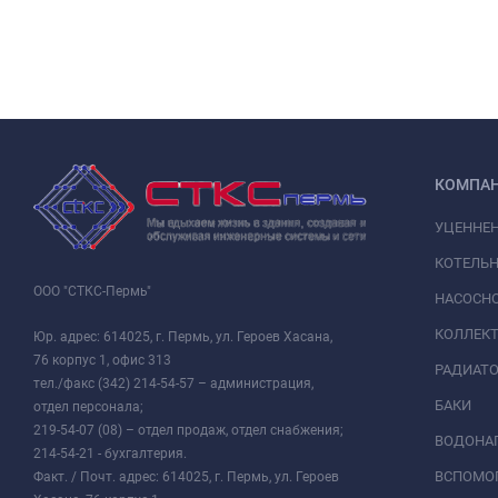
КОМПА
УЦЕННЕ
КОТЕЛЬН
ООО "СТКС-Пермь"
НАСОСНО
КОЛЛЕК
Юр. адрес: 614025, г. Пермь, ул. Героев Хасана,
76 корпус 1, офис 313
РАДИАТ
тел./факс (342) 214-54-57 – администрация,
БАКИ
отдел персонала;
219-54-07 (08) – отдел продаж, отдел снабжения;
ВОДОНАГ
214-54-21 - бухгалтерия.
ВСПОМО
Факт. / Почт. адрес: 614025, г. Пермь, ул. Героев