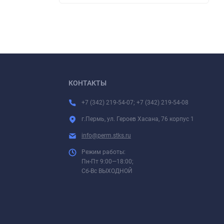
КОНТАКТЫ
+7 (342) 219-54-07; +7 (342) 219-54-08
г.Пермь, ул. Героев Хасана, 76 корпус 1
info@perm.stks.ru
Режим работы:
Пн-Пт 9:00—18:00;
Сб-Вс ВЫХОДНОЙ