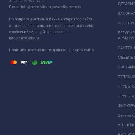
Хасана, 76 корпус 1.
ДЕТАЛИ 
E-mail: info@perm.stks.ru, www.stks-perm.ru
ЗАПОРНА
По вопросам использования материалов сайта,
ИНСТРУМ
а также для направления юридически значимых
сообщений обращайтесь по email:
РЕГУЛИ
АРМАТУР
info@perm.stks.ru
САНТЕХ
|
Политика персональных данных
Карта сайта
МЕБЕЛЬ 
СЧЕТЧИК
ТЕПЛОИ
ТРУБЫ 
ТРУБЫ и
ФИЛЬТР
Вентиля
УЦЕНЕН
РАСПРО