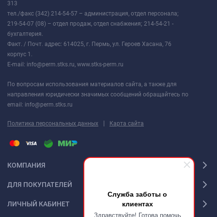
313
тел./факс (342) 214-54-57 – администрация, отдел персонала;
219-54-07 (08) – отдел продаж, отдел снабжения; 214-54-21 -
бухгалтерия.
Факт. / Почт. адрес: 614025, г. Пермь, ул. Героев Хасана, 76
корпус 1.
E-mail: info@perm.stks.ru, www.stks-perm.ru
По вопросам использования материалов сайта, а также для
направления юридически значимых сообщений обращайтесь по
email: info@perm.stks.ru
|
Политика персональных данных
Карта сайта
КОМПАНИЯ
ДЛЯ ПОКУПАТЕЛЕЙ
Служба заботы о
клиентах
ЛИЧНЫЙ КАБИНЕТ
Здравствуйте! Готова помочь