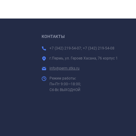
КОНТАКТЫ
+7 (342) 219-54-07; +7 (342) 219-54-08
г.Пермь, ул. Героев Хасана, 76 корпус 1
info@perm.stks.ru
Режим работы:
Пн-Пт 9:00—18:00;
Сб-Вс ВЫХОДНОЙ