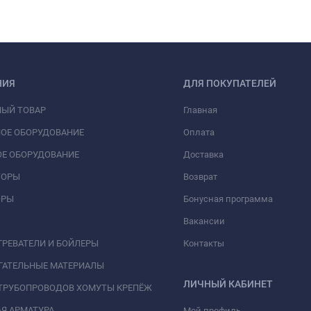
НИЯ
ДЛЯ ПОКУПАТЕЛЕЙ
НЫЙ ТОВАР
Главная
ОЕ ОБОРУДОВАНИЕ
Оплата
Е ОБОРУДОВАНИЕ
Доставка
ТОРЫ
Возврат
ОРЫ
Бонусная программа
Вакансии
РЕВАТЕЛИ И БОЙЛЕРЫ
Контакты
ГАТЕЛЬНЫЕ МАТЕРИАЛЫ
ЛИЧНЫЙ КАБИНЕТ
ТРУБОПРОВОДОВ ХОМУТЫ КРЕПЁЖ
Я АРМАТУРА
Мой профиль