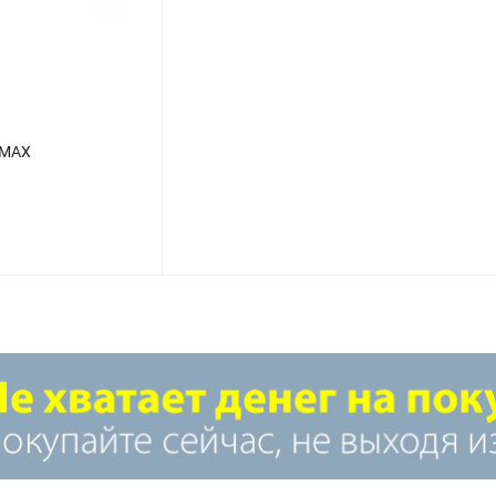
EMAX
Кронштейн настенный YK H=500 М