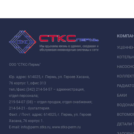
КОМПА
УЦЕННЕ
КОТЕЛЬН
ООО "СТКС-Пермь"
НАСОСНО
КОЛЛЕК
Юр. адрес: 614025, г. Пермь, ул. Героев Хасана,
76 корпус 1, офис 313
РАДИАТ
тел./факс (342) 214-54-57 – администрация,
БАКИ
отдел персонала;
219-54-07 (08) – отдел продаж, отдел снабжения;
ВОДОНАГ
214-54-21 - бухгалтерия.
ВСПОМО
Факт. / Почт. адрес: 614025, г. Пермь, ул. Героев
Хасана, 76 корпус 1.
ДЕТАЛИ 
E-mail: info@perm.stks.ru, www.stks-perm.ru
ЗАПОРНА