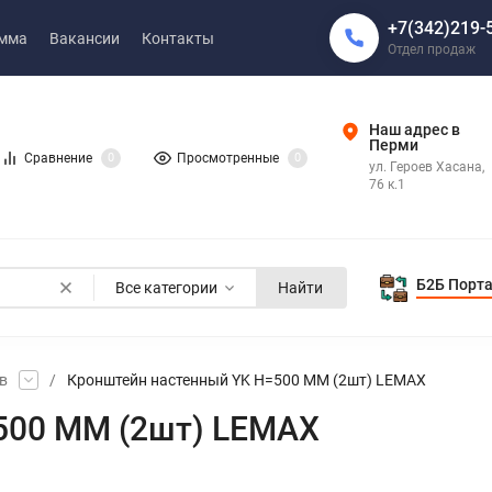
+7(342)219-
амма
Вакансии
Контакты
Отдел продаж
Наш адрес в
Перми
Сравнение
0
Просмотренные
0
ул. Героев Хасана,
76 к.1
Б2Б Порт
Все категории
Найти
в
/
Кронштейн настенный YK H=500 ММ (2шт) LEMAX
500 ММ (2шт) LEMAX