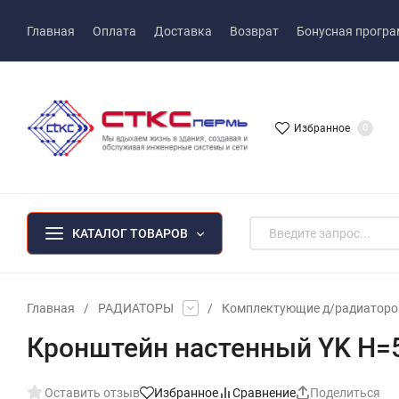
Главная
Оплата
Доставка
Возврат
Бонусная прогр
Избранное
0
КАТАЛОГ ТОВАРОВ
Главная
/
РАДИАТОРЫ
/
Комплектующие д/радиаторо
Кронштейн настенный YK H=
Оставить отзыв
Избранное
Сравнение
Поделиться