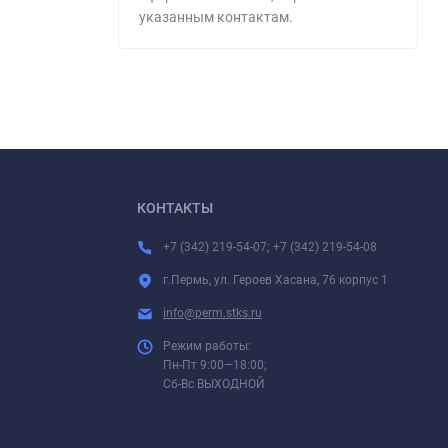
указанным контактам.
КОНТАКТЫ
+7 (342) 219-54-07; +7 (342) 219-54-08
г.Пермь, ул. Героев Хасана, 76 корпус 1
info@perm.stks.ru
Режим работы:
Пн-Пт 9:00—18:00;
Сб-Вс ВЫХОДНОЙ