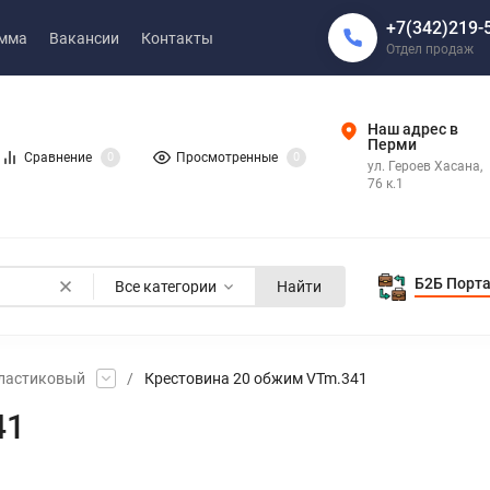
+7(342)219-
амма
Вакансии
Контакты
Отдел продаж
Наш адрес в
Перми
Сравнение
0
Просмотренные
0
ул. Героев Хасана,
76 к.1
Б2Б Порт
Все категории
Найти
ластиковый
/
Крестовина 20 обжим VTm.341
41