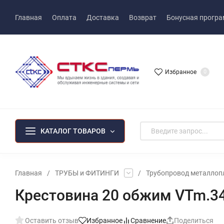
Главная
Оплата
Доставка
Возврат
Бонусная прогр
Избранное
0
КАТАЛОГ ТОВАРОВ
Главная
/
ТРУБЫ и ФИТИНГИ
/
Трубопровод металлоп
Крестовина 20 обжим VTm.3
Оставить отзыв
Избранное
Сравнение
Поделиться