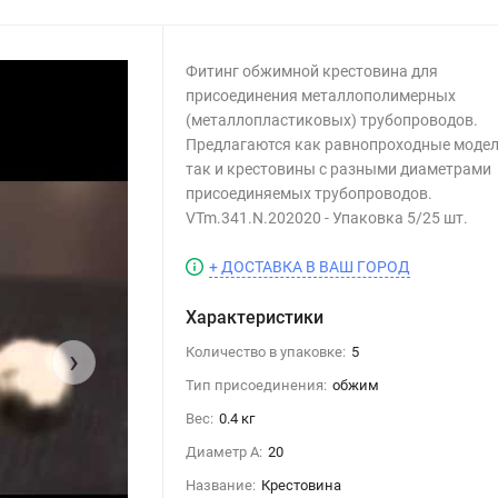
Фитинг обжимной крестовина для
присоединения металлополимерных
(металлопластиковых) трубопроводов.
Предлагаются как равнопроходные модел
так и крестовины с разными диаметрами
присоединяемых трубопроводов.
VTm.341.N.202020 - Упаковка 5/25 шт.
+ ДОСТАВКА В ВАШ ГОРОД
Характеристики
›
Количество в упаковке:
5
Тип присоединения:
обжим
Вес:
0.4 кг
Диаметр А:
20
Название:
Крестовина