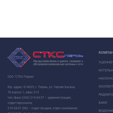
КОМПА
УЦЕННЕ
КОТЕЛЬН
ООО "СТКС-Пермь"
НАСОСНО
КОЛЛЕК
Юр. адрес: 614025, г. Пермь, ул. Героев Хасана,
76 корпус 1, офис 313
РАДИАТ
тел./факс (342) 214-54-57 – администрация,
БАКИ
отдел персонала;
219-54-07 (08) – отдел продаж, отдел снабжения;
ВОДОНАГ