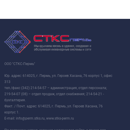
ООО "СТКС-Пермь"
Юр. адрес: 614025, г. Пермь, ул. Героев Хасана, 76 корпус 1, офис
313
тел./факс (342) 214-54-57 – администрация, отдел персонала;
219-54-07 (08) – отдел продаж, отдел снабжения; 214-54-21 -
бухгалтерия.
Факт. / Почт. адрес: 614025, г. Пермь, ул. Героев Хасана, 76
корпус 1.
E-mail: info@perm.stks.ru, www.stks-perm.ru