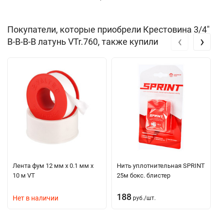
Покупатели, которые приобрели Крестовина 3/4"
‹
›
В-В-В-В латунь VTr.760, также купили
Лента фум 12 мм х 0.1 мм х
Нить уплотнительная SPRINT
10 м VT
25м бокс. блистер
188
Нет в наличии
руб.
/
шт.