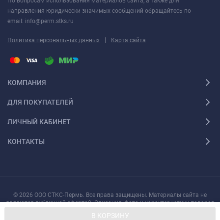
По вопросам использования материалов сайта, а также для
направления юридически значимых сообщений обращайтесь по
email: info@perm.stks.ru
|
Политика персональных данных
Карта сайта
КОМПАНИЯ
ДЛЯ ПОКУПАТЕЛЕЙ
ЛИЧНЫЙ КАБИНЕТ
КОНТАКТЫ
© 2026 ООО СТКС-Пермь. Все права защищены. Материалы сайта не
являются публичной офертой. Описания, фото и характеристики товаров
могут быть изменены производителем без предварительного уведомления.
В КОРЗИНУ