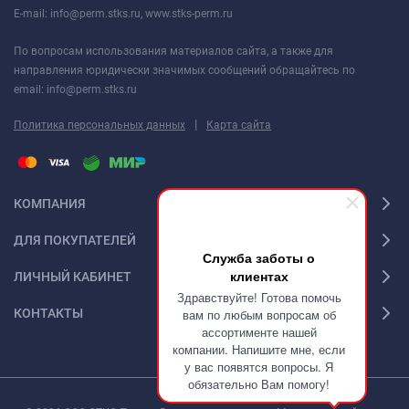
E-mail: info@perm.stks.ru, www.stks-perm.ru
По вопросам использования материалов сайта, а также для
направления юридически значимых сообщений обращайтесь по
email: info@perm.stks.ru
|
Политика персональных данных
Карта сайта
КОМПАНИЯ
ДЛЯ ПОКУПАТЕЛЕЙ
Служба заботы о
клиентах
ЛИЧНЫЙ КАБИНЕТ
Здравствуйте! Готова помочь
КОНТАКТЫ
вам по любым вопросам об
ассортименте нашей
компании. Напишите мне, если
у вас появятся вопросы. Я
обязательно Вам помогу!