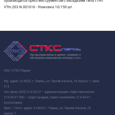
производится пресс-инструментом с насадками типа «ТН».
VTm.203.N.001616 - Упаковка 10/150 шт.
ООО "СТКС-Пермь"
Юр. адрес: 614025, г. Пермь, ул. Героев Хасана, 76 корпус 1, офис
313
тел./факс (342) 214-54-57 – администрация, отдел персонала;
219-54-07 (08) – отдел продаж, отдел снабжения; 214-54-21 -
бухгалтерия.
Факт. / Почт. адрес: 614025, г. Пермь, ул. Героев Хасана, 76
корпус 1.