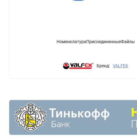
НоменклатураПрисоединенныеФайлы
Бренд:
VALFEX