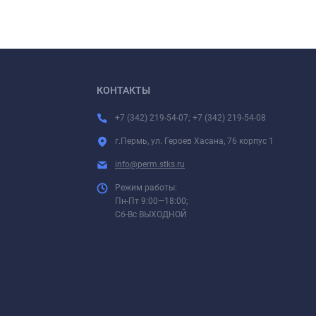
КОНТАКТЫ
+7 (342) 219-54-07; +7 (342) 219-54-08
г.Пермь, ул. Героев Хасана, 76 корпус 1
info@perm.stks.ru
Режим работы:
Пн-Пт 9:00—18:00;
Сб-Вс ВЫХОДНОЙ