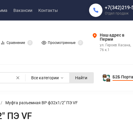
+7(342)219-
амма
Вакансии
Контакты
Отдел продаж
Наш адрес в
Перми
Сравнение
0
Просмотренные
0
ул. Героев Хасана,
76 к.1
Б2Б Порт
Все категории
Найти
/
Муфта разъемная ВР ф32х1/2" ПЭ VF
" ПЭ VF