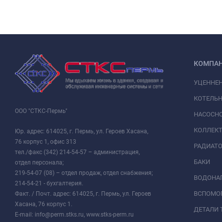
КОМПА
УЦЕННЕ
КОТЕЛЬН
ООО "СТКС-Пермь"
НАСОСНО
КОЛЛЕК
Юр. адрес: 614025, г. Пермь, ул. Героев Хасана,
76 корпус 1, офис 313
РАДИАТ
тел./факс (342) 214-54-57 – администрация,
БАКИ
отдел персонала;
219-54-07 (08) – отдел продаж, отдел снабжения;
ВОДОНАГ
214-54-21 - бухгалтерия.
ВСПОМО
Факт. / Почт. адрес: 614025, г. Пермь, ул. Героев
Хасана, 76 корпус 1.
ДЕТАЛИ 
E-mail: info@perm.stks.ru, www.stks-perm.ru