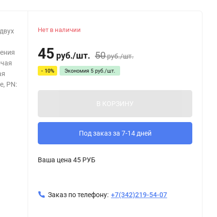
Нет в наличии
 двух
45
жения
50
руб.
/
шт.
руб.
/
шт.
очая
- 10%
Экономия
5
руб.
/
шт.
ая
е, PN:
В КОРЗИНУ
Под заказ за 7-14 дней
Ваша цена
45 РУБ
Заказ по телефону:
+7(342)219-54-07