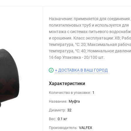
Назначение: применяется для соединения
полиэтиленовых труб и используется для
монтажа с системах питьевого водоснаб
и орошения. Класс эксплуатации: ХВ; Раб
температура, °С: 20; Максимальная рабоч
температура, °С: 40; Номинальное давлени
16 бар Упаковка - 20/100 шт.
+ ДОСТАВКА В ВАШ ГОРОД
Характеристики
Количество в упаковке:
1
Название:
Муфта
Диаметр:
32
Вес:
0.1 кг
Производитель:
VALFEX