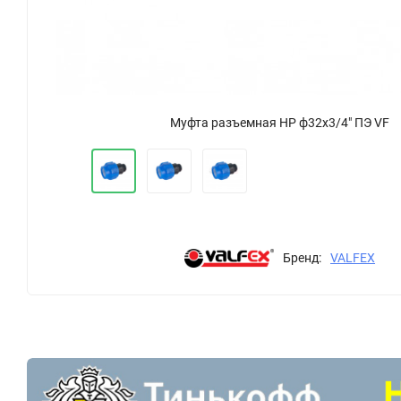
Муфта разъемная НР ф32х3/4" ПЭ VF
Бренд:
VALFEX