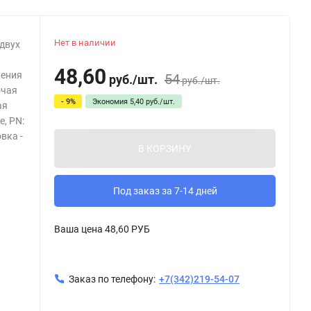
Нет в наличии
 двух
48,60
жения
54
руб.
/
шт.
руб.
/
шт.
очая
- 9%
Экономия
5,40
руб.
/
шт.
ая
е, PN:
вка -
В КОРЗИНУ
Под заказ за 7-14 дней
Ваша цена
48,60 РУБ
Заказ по телефону:
+7(342)219-54-07