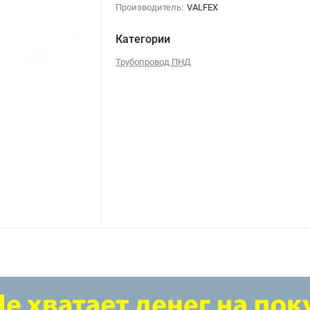
Производитель:
VALFEX
Категории
Трубопровод ПНД
Муфта разъемная НР ф32х3/