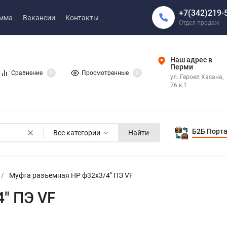
+7(342)219-
амма
Вакансии
Контакты
Отдел продаж
Наш адрес в
Перми
Сравнение
0
Просмотренные
0
ул. Героев Хасана,
76 к.1
Б2Б Порт
Все категории
Найти
/
Муфта разъемная НР ф32х3/4" ПЭ VF
" ПЭ VF