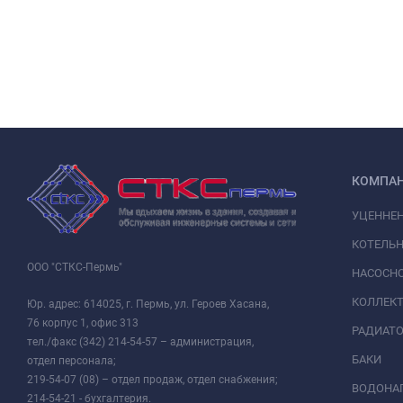
КОМПА
УЦЕННЕ
КОТЕЛЬН
ООО "СТКС-Пермь"
НАСОСНО
КОЛЛЕК
Юр. адрес: 614025, г. Пермь, ул. Героев Хасана,
76 корпус 1, офис 313
РАДИАТ
тел./факс (342) 214-54-57 – администрация,
БАКИ
отдел персонала;
219-54-07 (08) – отдел продаж, отдел снабжения;
ВОДОНАГ
214-54-21 - бухгалтерия.