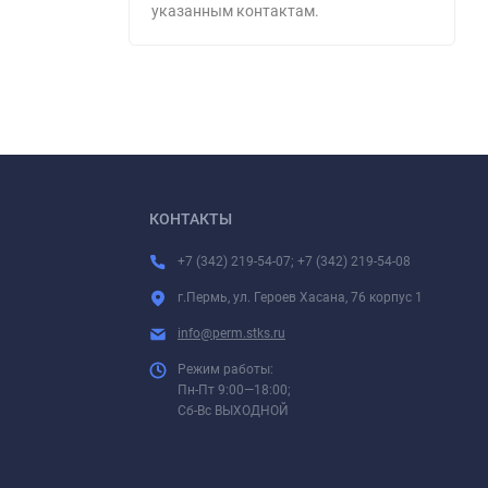
указанным контактам.
КОНТАКТЫ
+7 (342) 219-54-07; +7 (342) 219-54-08
г.Пермь, ул. Героев Хасана, 76 корпус 1
info@perm.stks.ru
Режим работы:
Пн-Пт 9:00—18:00;
Сб-Вс ВЫХОДНОЙ