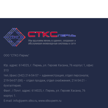
ООО "СТКС-Пермь"
Юр. адрес: 614025, г. Пермь, ул. Героев Хасана, 76 корпус 1, офис
313
тел./факс (342) 214-54-57 – администрация, отдел персонала;
219-54-07 (08) – отдел продаж, отдел снабжения; 214-54-21 -
бухгалтерия.
Факт. / Почт. адрес: 614025, г. Пермь, ул. Героев Хасана, 76
корпус 1.
E-mail: info@perm.stks.ru, www.stks-perm.ru