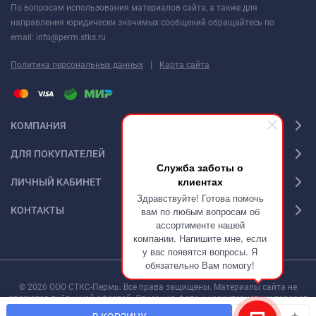
По вопросам использования материалов сайта, а также для
направления юридически значимых сообщений обращайтесь по
email: info@perm.stks.ru
|
Политика персональных данных
Карта сайта
КОМПАНИЯ
ДЛЯ ПОКУПАТЕЛЕЙ
Служба заботы о
клиентах
ЛИЧНЫЙ КАБИНЕТ
Здравствуйте! Готова помочь
КОНТАКТЫ
вам по любым вопросам об
ассортименте нашей
компании. Напишите мне, если
у вас появятся вопросы. Я
обязательно Вам помогу!
© 2026 ООО СТКС-Пермь. Все права защищены. Материалы сайта не
являются публичной офертой. Описания, фото и характеристики товаров
могут быть изменены производителем без предварительного уведомления.
мин.