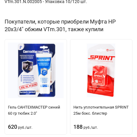
VTm.301.N.002005 - Упаковка 10/120 шт.
Покупатели, которые приобрели Муфта НР
20х3/4" обжим VTm.301, также купили
Гель САНТЕХМАСТЕР синий
Нить уплотнительная SPRINT
60 гр тюбик 2.0"
25м бокс. блистер
620
188
руб.
/
шт.
руб.
/
шт.