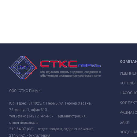
КОМПА
УЦЕННЕ
КОТЕЛЬН
ООО "СТКС-Пермь"
НАСОСНО
КОЛЛЕК
Юр. адрес: 614025, г. Пермь, ул. Героев Хасана,
76 корпус 1, офис 313
РАДИАТ
тел./факс (342) 214-54-57 – администрация,
БАКИ
отдел персонала;
219-54-07 (08) – отдел продаж, отдел снабжения;
ВОДОНАГ
214-54-21 - бухгалтерия.