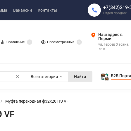
+7(342)219-
амма
Вакансии
Контакты
Отдел продаж
Наш адрес в
Перми
Сравнение
0
Просмотренные
0
ул. Героев Хасана,
76 к.1
Б2Б Порт
Все категории
Найти
/
Муфта переходная ф32х20 ПЭ VF
Э VF