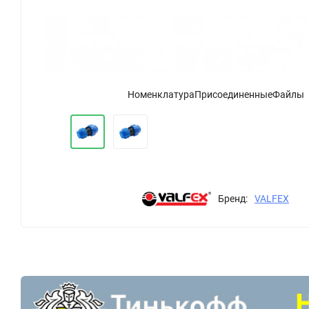
НоменклатураПрисоединенныеФайлы
Бренд:
VALFEX