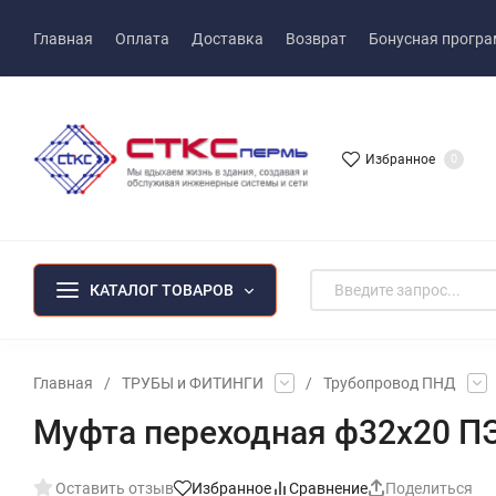
Главная
Оплата
Доставка
Возврат
Бонусная прогр
Избранное
0
КАТАЛОГ ТОВАРОВ
Главная
/
ТРУБЫ и ФИТИНГИ
/
Трубопровод ПНД
Муфта переходная ф32х20 П
Оставить отзыв
Избранное
Сравнение
Поделиться