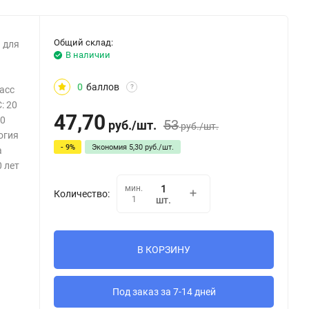
Общий склад:
я для
В наличии
0
баллов
?
асс
: 20
47,70
40
53
руб.
/
шт.
руб.
/
шт.
огия
- 9%
Экономия
5,30
руб.
/
шт.
а
 лет
мин.
Количество:
1
шт.
В КОРЗИНУ
Под заказ за 7-14 дней