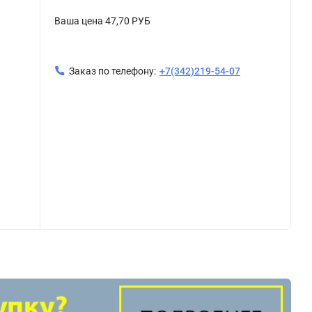
Ваша цена
47,70 РУБ
Заказ по телефону:
+7(342)219-54-07
 ПЭ VF
НоменклатураПрис