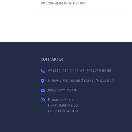
указанным контактам.
КОНТАКТЫ
+7 (342) 219-54-07; +7 (342) 219-54-08
г.Пермь, ул. Героев Хасана, 76 корпус 1
info@perm.stks.ru
Режим работы:
Пн-Пт 9:00—18:00;
Сб-Вс ВЫХОДНОЙ