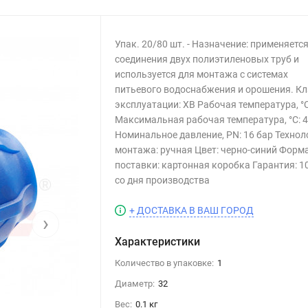
Упак. 20/80 шт. - Назначение: применяетс
соединения двух полиэтиленовых труб и
используется для монтажа с системах
питьевого водоснабжения и орошения. Кл
эксплуатации: ХВ Рабочая температура, °С
Максимальная рабочая температура, °С: 
Номинальное давление, PN: 16 бар Технол
монтажа: ручная Цвет: черно-синий Форм
поставки: картонная коробка Гарантия: 10
со дня производства
+ ДОСТАВКА В ВАШ ГОРОД
›
Характеристики
Количество в упаковке:
1
Диаметр:
32
Вес:
0.1 кг