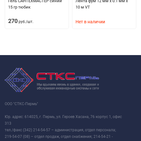
Гель САНТЕХМАСТЕР синий
Лента фум 12 мм х 0.1 мм х
15 гр тюбик
10 м VT
270
Нет в наличии
руб.
/
шт.
ООО "СТКС-Пермь"
Юр. адрес: 614025, г. Пермь, ул. Героев Хасана, 76 корпус 1, офис
313
тел./факс (342) 214-54-57 – администрация, отдел персонала;
219-54-07 (08) – отдел продаж, отдел снабжения; 214-54-21 -