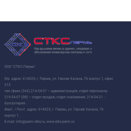
ООО "СТКС-Пермь"
Юр. адрес: 614025, г. Пермь, ул. Героев Хасана, 76 корпус 1, офис
313
тел./факс (342) 214-54-57 – администрация, отдел персонала;
219-54-07 (08) – отдел продаж, отдел снабжения; 214-54-21 -
бухгалтерия.
Факт. / Почт. адрес: 614025, г. Пермь, ул. Героев Хасана, 76
корпус 1.
E-mail: info@perm.stks.ru, www.stks-perm.ru