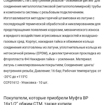
Соединение CTM с внутренней резьбой - обжимной фитинг для
соединения металлопластиковой (металлополимерной) трубы
и компонента системы с резьбовым подключением.
Изготавливается методом горячей штамповки из латуни с
последующей термической обработкой и никелированием для
предотвращения появления коррозии, механического износа
и вредного воздействия агрессивных жидкостей и воздушно-
газовых сред. Корпус, накидная гайка и обжимное кольцо
соединения изготовлены из латуни, уплотнительные кольца из
нетоксичной резины (EPDM), и диэлектрическая прокладка из
фторопласта Ф4 Накидная гайка – усиленная. Материал:
латунь с никелированным покрытием; Соединение: цанга/
внутренняя резьба; Давление: 16 бар; Рабочая температура: от
-20°С до +115°С
CCF01612 - Упаковка - 10 шт.
Покупатели, которые приобрели Муфта ВР
16х1/2" обжим СТМ, также купили