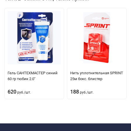
Гель САНТЕХМАСТЕР синий
Нить уплотнительная SPRINT
60 гр тюбик 2.0"
25м бокс. блистер
620
188
руб.
/
шт.
руб.
/
шт.