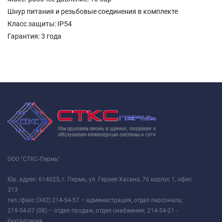
Шнур питания и резьбовые соединения в комплекте
Класс защиты: IP54
Гарантия: 3 года
ООО "СТКС-Пермь"
Юр. адрес: 614025, г. Пермь, ул. Героев Хасана, 76 корпус 1, офис
313
тел./факс (342) 214-54-57 – администрация, отдел персонала;
219-54-07 (08) – отдел продаж, отдел снабжения; 214-54-21 -
бухгалтерия.