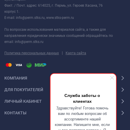
Факт. / Почт. адрес: 614025, г. Пермь, ул. Героев Хасана, 76
корпус 1.
E-mail: info@perm.stks.ru, www.stks-perm.ru
По вопросам использования материалов сайта, а также для
направления юридически значимых сообщений обращайтесь по
email: info@perm.stks.ru
|
Политика персональных данных
Карта сайта
КОМПАНИЯ
ДЛЯ ПОКУПАТЕЛЕЙ
Служба заботы о
клиентах
ЛИЧНЫЙ КАБИНЕТ
Здравствуйте! Готова помочь
КОНТАКТЫ
вам по любым вопросам об
ассортименте нашей
компании. Напишите мне, если
у вас появятся вопросы. Я