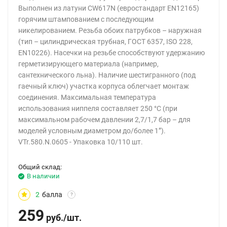
Выполнен из латуни CW617N (евростандарт EN12165)
горячим штампованием с последующим
никелированием. Резьба обоих патрубков – наружная
(тип – цилиндрическая трубная, ГОСТ 6357, ISO 228,
EN10226). Насечки на резьбе способствуют удержанию
герметизирующего материала (например,
сантехнического льна). Наличие шестигранного (под
гаечный ключ) участка корпуса облегчает монтаж
соединения. Максимальная температура
использования ниппеля составляет 250 °С (при
максимальном рабочем давлении 2,7/1,7 бар – для
моделей условным диаметром до/более 1”).
VTr.580.N.0605 - Упаковка 10/110 шт.
Общий склад:
В наличии
2
балла
?
259
руб.
/
шт.