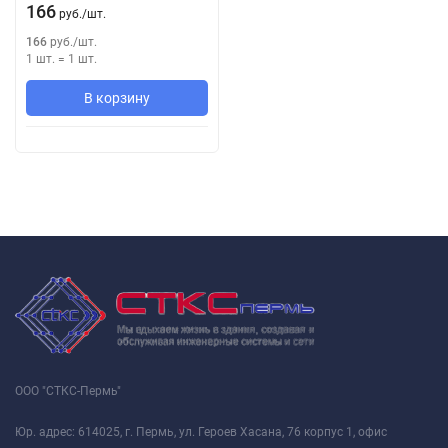
166
руб.
/
шт.
166
руб.
/
шт.
1 шт.
=
1
шт.
В корзину
ООО "СТКС-Пермь"
Юр. адрес: 614025, г. Пермь, ул. Героев Хасана, 76 корпус 1, офис