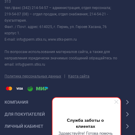
313
тел./факс (342) 214-54-57 – администрация, отдел персонала;
219-54-07 (08) – отдел продаж, отдел снабжения; 214-54-21 -
бухгалтерия.
Факт. / Почт. адрес: 614025, г. Пермь, ул. Героев Хасана, 76
корпус 1.
E-mail: info@perm.stks.ru, www.stks-perm.ru
По вопросам использования материалов сайта, а также для
направления юридически значимых сообщений обращайтесь по
email: info@perm.stks.ru
|
Политика персональных данных
Карта сайта
КОМПАНИЯ
ДЛЯ ПОКУПАТЕЛЕЙ
Служба заботы о
клиентах
ЛИЧНЫЙ КАБИНЕТ
Здравствуйте! Готова помочь