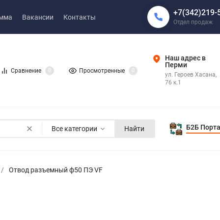
+7(342)219-
амма
Вакансии
Контакты
Отдел продаж
Наш адрес в
Перми
Сравнение
0
Просмотренные
0
ул. Героев Хасана,
76 к.1
Б2Б Порт
Все категории
Найти
/
Отвод разъемный ф50 ПЭ VF