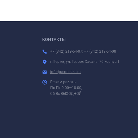
КОНТАКТЫ
+7 (342) 219-54-07; +7 (342) 219-54-08
г.Пермь, ул. Героев Хасана, 76 корпус 1
info@perm.stks.ru
Режим работы:
Пн-Пт 9:00—18:00;
Сб-Вс ВЫХОДНОЙ