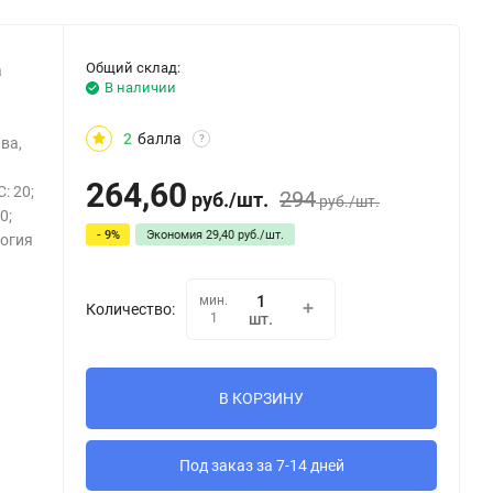
Общий склад:
а
В наличии
2
балла
?
ва,
264,60
: 20;
294
руб.
/
шт.
руб.
/
шт.
0;
- 9%
Экономия
29,40
руб.
/
шт.
логия
мин.
Количество:
1
шт.
В КОРЗИНУ
Под заказ за 7-14 дней