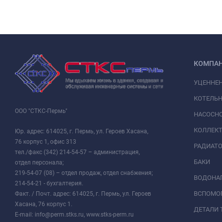
КОМПА
УЦЕННЕ
КОТЕЛЬН
ООО "СТКС-Пермь"
НАСОСНО
КОЛЛЕК
Юр. адрес: 614025, г. Пермь, ул. Героев Хасана,
76 корпус 1, офис 313
РАДИАТ
тел./факс (342) 214-54-57 – администрация,
БАКИ
отдел персонала;
219-54-07 (08) – отдел продаж, отдел снабжения;
ВОДОНАГ
214-54-21 - бухгалтерия.
ВСПОМО
Факт. / Почт. адрес: 614025, г. Пермь, ул. Героев
Хасана, 76 корпус 1.
ДЕТАЛИ 
E-mail: info@perm.stks.ru, www.stks-perm.ru