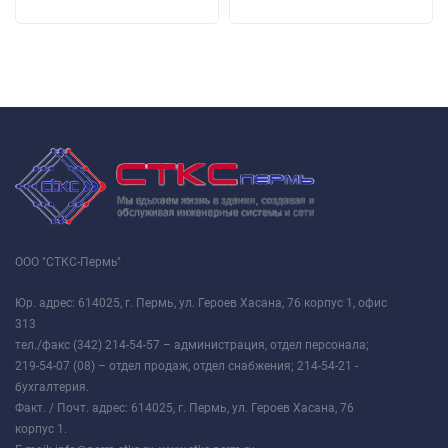
ООО "СТКС-Пермь"
Юр. адрес: 614025, г. Пермь, ул. Героев Хасана, 76 корпус 1, офис
313
тел./факс (342) 214-54-57 – администрация, отдел персонала;
219-54-07 (08) – отдел продаж, отдел снабжения; 214-54-21 -
бухгалтерия.
Факт. / Почт. адрес: 614025, г. Пермь, ул. Героев Хасана, 76
корпус 1.