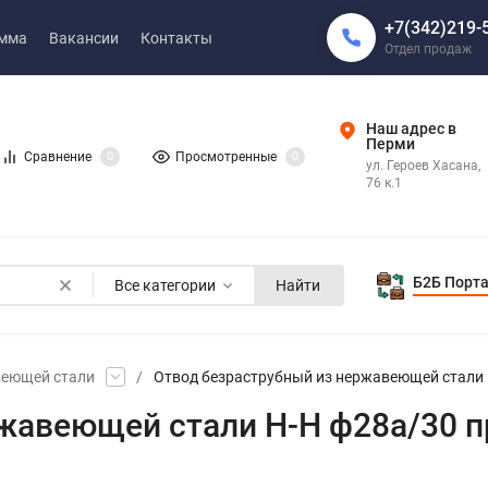
+7(342)219-
амма
Вакансии
Контакты
Отдел продаж
Наш адрес в
Перми
Сравнение
0
Просмотренные
0
ул. Героев Хасана,
76 к.1
Б2Б Порт
Все категории
Найти
веющей стали
/
Отвод безраструбный из нержавеющей стали Н
жавеющей стали Н-Н ф28а/30 пр