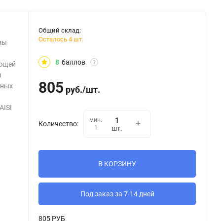
Общий склад:
Осталось 4 шт.
емы
8
баллов
?
еющей
м
805
рных
руб.
/
шт.
AISI
мин.
Количество:
1
шт.
В КОРЗИНУ
Под заказ за 7-14 дней
805 РУБ