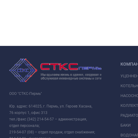
КОМПА
УЦЕННЕ
КОТЕЛЬН
ООО "СТКС-Пермь"
НАСОСНО
КОЛЛЕК
Юр. адрес: 614025, г. Пермь, ул. Героев Хасана,
76 корпус 1, офис 313
РАДИАТ
тел./факс (342) 214-54-57 – администрация,
БАКИ
отдел персонала;
219-54-07 (08) – отдел продаж, отдел снабжения;
ВОДОНАГ