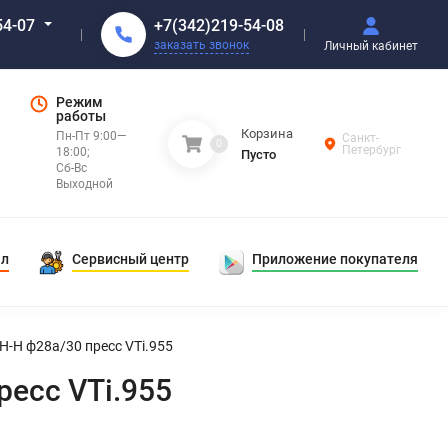
+7(342)219-54-08
54-07
заказать звонок
Личный кабинет
Режим
работы
Корзина
Пн-Пт 9:00—
Санкт-
0
Петербург
18:00;
Пусто
Сб-Вс
Выходной
ал
Сервисный центр
Приложение покупателя
-Н ф28а/30 пресс VTi.955
есс VTi.955