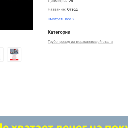
Диаметр А:
28
Название:
Отвод
Смотреть все
Категории
Отвод безраструбный из нержавеющей стали Н
Трубопровод из нержавеющей стали