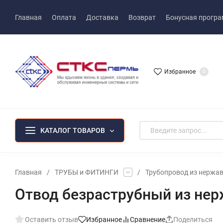
Главная
Оплата
Доставка
Возврат
Бонусная прогр
Избранное
0
КАТАЛОГ ТОВАРОВ
Главная
/
ТРУБЫ и ФИТИНГИ
/
Трубопровод из нержа
Отвод безраструбный из нер
Оставить отзыв
Избранное
Сравнение
Поделиться