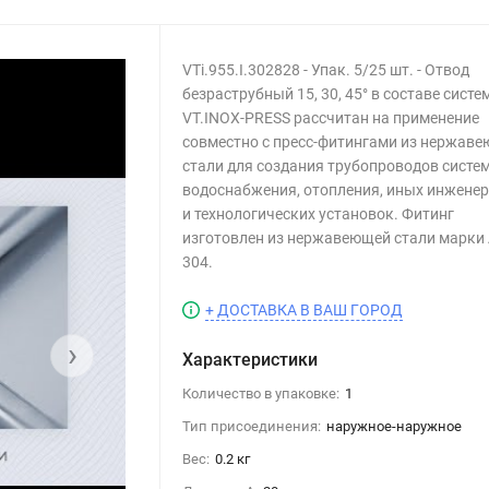
VTi.955.I.302828 - Упак. 5/25 шт. - Отвод
безраструбный 15, 30, 45° в составе сист
VT.INOX-PRESS рассчитан на применение
совместно с пресс-фитингами из нержав
стали для создания трубопроводов систе
водоснабжения, отопления, иных инжене
и технологических установок. Фитинг
изготовлен из нержавеющей стали марки 
304.
+ ДОСТАВКА В ВАШ ГОРОД
›
Характеристики
Количество в упаковке:
1
Тип присоединения:
наружное-наружное
Вес:
0.2 кг