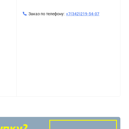
Заказ по телефону:
+7(342)219-54-07
-Н ф28а/30 пресс VTi.955
Отвод безраструбный из нержавеюще