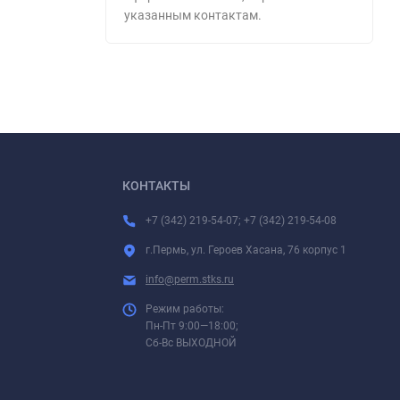
указанным контактам.
КОНТАКТЫ
+7 (342) 219-54-07; +7 (342) 219-54-08
г.Пермь, ул. Героев Хасана, 76 корпус 1
info@perm.stks.ru
Режим работы:
Пн-Пт 9:00—18:00;
Сб-Вс ВЫХОДНОЙ