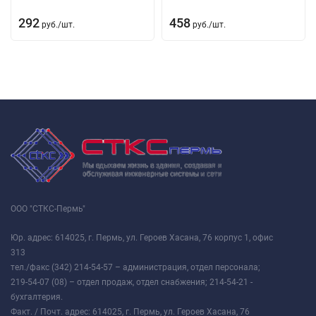
292
458
руб.
/
шт.
руб.
/
шт.
ООО "СТКС-Пермь"
Юр. адрес: 614025, г. Пермь, ул. Героев Хасана, 76 корпус 1, офис
313
тел./факс (342) 214-54-57 – администрация, отдел персонала;
219-54-07 (08) – отдел продаж, отдел снабжения; 214-54-21 -
бухгалтерия.
Факт. / Почт. адрес: 614025, г. Пермь, ул. Героев Хасана, 76