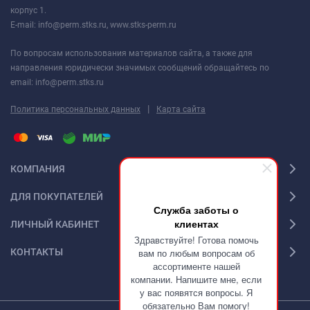
корпус 1.
E-mail: info@perm.stks.ru, www.stks-perm.ru
По вопросам использования материалов сайта, а также для
направления юридически значимых сообщений обращайтесь по
email: info@perm.stks.ru
|
Политика персональных данных
Карта сайта
КОМПАНИЯ
ДЛЯ ПОКУПАТЕЛЕЙ
Служба заботы о
клиентах
ЛИЧНЫЙ КАБИНЕТ
Здравствуйте! Готова помочь
КОНТАКТЫ
вам по любым вопросам об
ассортименте нашей
компании. Напишите мне, если
у вас появятся вопросы. Я
обязательно Вам помогу!