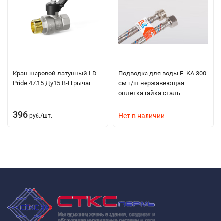
Кран шаровой латунный LD
Подводка для воды ELKA 300
Pride 47.15 Ду15 В-Н рычаг
см г/ш нержавеющая
оплетка гайка сталь
396
Нет в наличии
руб.
/
шт.