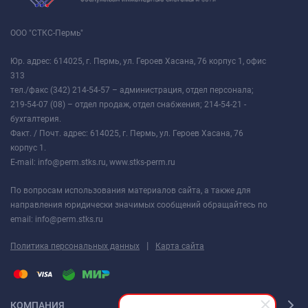
ООО "СТКС-Пермь"
Юр. адрес: 614025, г. Пермь, ул. Героев Хасана, 76 корпус 1, офис
313
тел./факс (342) 214-54-57 – администрация, отдел персонала;
219-54-07 (08) – отдел продаж, отдел снабжения; 214-54-21 -
бухгалтерия.
Факт. / Почт. адрес: 614025, г. Пермь, ул. Героев Хасана, 76
корпус 1.
E-mail: info@perm.stks.ru, www.stks-perm.ru
По вопросам использования материалов сайта, а также для
направления юридически значимых сообщений обращайтесь по
email: info@perm.stks.ru
|
Политика персональных данных
Карта сайта
КОМПАНИЯ