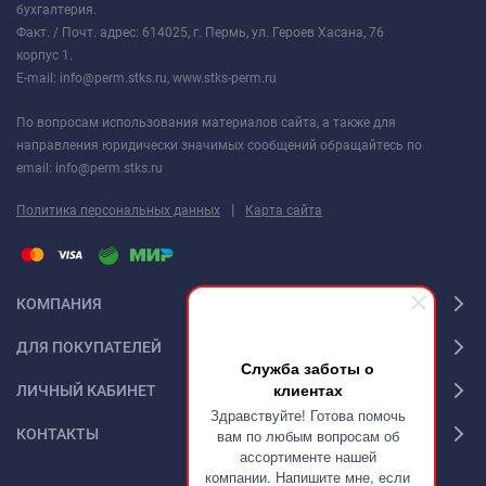
бухгалтерия.
Факт. / Почт. адрес: 614025, г. Пермь, ул. Героев Хасана, 76
корпус 1.
E-mail: info@perm.stks.ru, www.stks-perm.ru
По вопросам использования материалов сайта, а также для
направления юридически значимых сообщений обращайтесь по
email: info@perm.stks.ru
|
Политика персональных данных
Карта сайта
КОМПАНИЯ
ДЛЯ ПОКУПАТЕЛЕЙ
Служба заботы о
клиентах
ЛИЧНЫЙ КАБИНЕТ
Здравствуйте! Готова помочь
КОНТАКТЫ
вам по любым вопросам об
ассортименте нашей
компании. Напишите мне, если