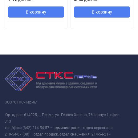
В корзину
В корзину
ООО "СТКС-Пермь"
Юр. адрес: 614025, г. Пермь, ул. Героев Хасана, 76 корпус 1, офис
313
тел./факс (342) 214-54-57 – администрация, отдел персонала;
219-54-07 (08) – отдел продаж, отдел снабжения; 214-54-21 -