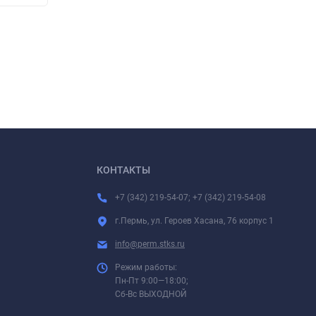
КОНТАКТЫ
+7 (342) 219-54-07; +7 (342) 219-54-08
г.Пермь, ул. Героев Хасана, 76 корпус 1
info@perm.stks.ru
Режим работы:
Пн-Пт 9:00—18:00;
Сб-Вс ВЫХОДНОЙ