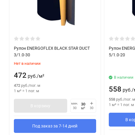
Рулон ENERGOFLEX BLACK STAR DUCT
Рулон ENERG
3/1.0-30
5/1.0-20
Нет в наличии
472
руб.
/
м²
В наличии
472
руб.
/
пог. м
558
руб.
/
1 м²
=
1
пог. м
558
руб.
/
пог. 
мин.
1 м²
=
1
пог. м
В корзину
м²
30
30
В ко
Под заказ за 7-14 дней