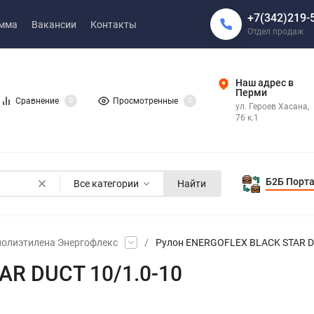
+7(342)219-
амма
Вакансии
Контакты
Отдел продаж
Наш адрес в
Перми
Сравнение
0
Просмотренные
0
ул. Героев Хасана,
76 к.1
Б2Б Порт
Все категории
Найти
полиэтилена Энергофлекс
/
Рулон ENERGOFLEX BLACK STAR D
AR DUCT 10/1.0-10