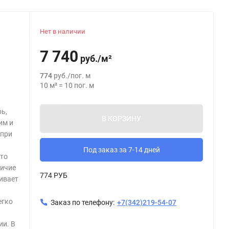
Нет в наличии
7 740
руб.
/
м²
774
руб.
/
пог. м
10
м²
=
10
пог. м
ь,
В КОРЗИНУ
им и
 при
Под заказ за 7-14 дней
что
личие
774 РУБ
ивает
егко
Заказ по телефону:
+7(342)219-54-07
ии. В