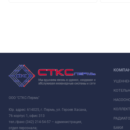
КОМПА
УЦЕННЕ
КОТЕЛЬН
ООО "СТКС-Пермь"
НАСОСНО
КОЛЛЕК
Юр. адрес: 614025, г. Пермь, ул. Героев Хасана,
76 корпус 1, офис 313
РАДИАТ
тел./факс (342) 214-54-57 – администрация,
БАКИ
отдел персонала;