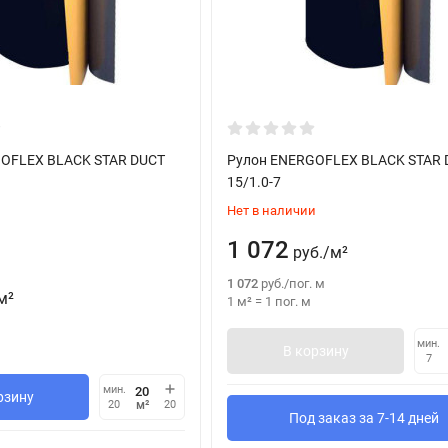
OFLEX BLACK STAR DUCT
Рулон ENERGOFLEX BLACK STAR 
15/1.0-7
Нет в наличии
1 072
руб.
/
м²
1 072
руб.
/
пог. м
м²
1 м²
=
1
пог. м
м
мин.
В корзину
7
мин.
рзину
м²
20
20
Под заказ за 7-14 дней