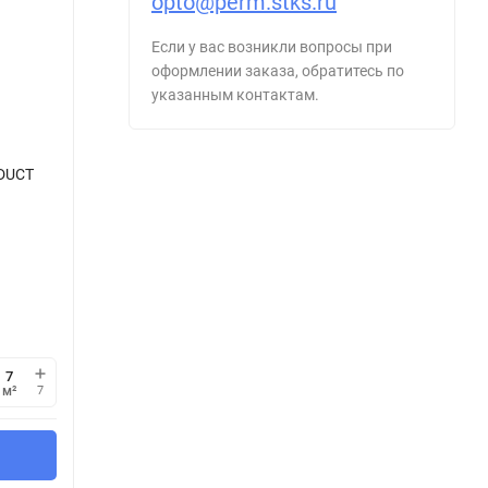
opto@perm.stks.ru
Если у вас возникли вопросы при
оформлении заказа, обратитесь по
указанным контактам.
DUCT
м²
7