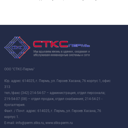
ООО "СТКС-Пермь"
Юр. адрес: 614025, г. Пермь, ул. Героев Хасана, 76 корпус 1, офис
313
тел./факс (342) 214-54-57 – администрация, отдел персонала;
219-54-07 (08) – отдел продаж, отдел снабжения; 214-54-21 -
бухгалтерия.
Факт. / Почт. адрес: 614025, г. Пермь, ул. Героев Хасана, 76
корпус 1.
E-mail: info@perm.stks.ru, www.stks-perm.ru