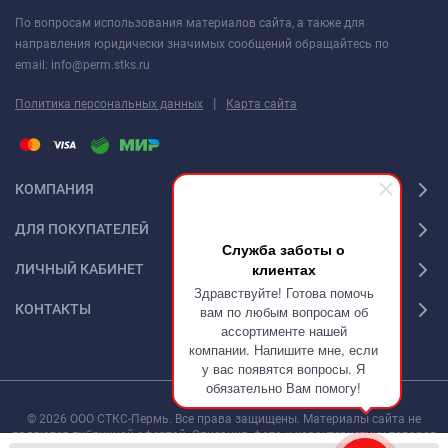
По вопросам использования материалов сайта, а также для
направления юридически значимых сообщений обращайтесь по
email: info@perm.stks.ru
|
Политика персональных данных
Карта сайта
КОМПАНИЯ
ДЛЯ ПОКУПАТЕЛЕЙ
Служба заботы о
клиентах
ЛИЧНЫЙ КАБИНЕТ
Здравствуйте! Готова помочь
КОНТАКТЫ
вам по любым вопросам об
ассортименте нашей
компании. Напишите мне, если
у вас появятся вопросы. Я
обязательно Вам помогу!
© 2026 ООО СТКС-Пермь. Все права защищены. Материалы сайта не
являются публичной офертой. Описания, фото и характеристики товаров