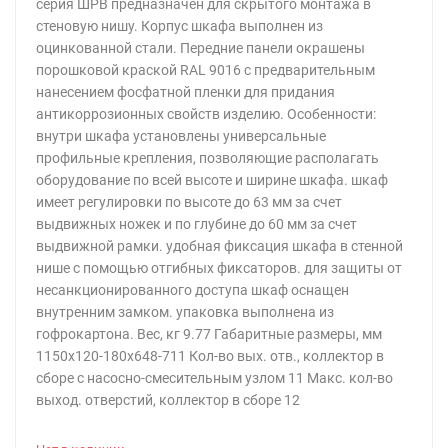
серия ШРВ предназначен для скрытого монтажа в
стеновую нишу. Корпус шкафа выполнен из
оцинкованной стали. Передние панели окрашены
порошковой краской RAL 9016 с предварительным
нанесением фосфатной пленки для придания
антикоррозионных свойств изделию. Особенности:
внутри шкафа установлены универсальные
профильные крепления, позволяющие располагать
оборудование по всей высоте и ширине шкафа. шкаф
имеет регулировки по высоте до 63 мм за счет
выдвижных ножек и по глубине до 60 мм за счет
выдвижной рамки. удобная фиксация шкафа в стенной
нише с помощью отгибных фиксаторов. для защиты от
несанкционированного доступа шкаф оснащен
внутренним замком. упаковка выполнена из
гофрокартона. Вес, кг 9.77 Габаритные размеры, мм
1150х120-180х648-711 Кол-во вых. отв., коллектор в
сборе c насосно-смесительным узлом 11 Макс. кол-во
выход. отверстий, коллектор в сборе 12