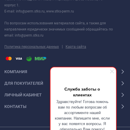
корпус 1.
E-mail: info@perm.stks.ru, www.stks-perm.ru
По вопросам использования материалов сайта, а также для
направления юридически значимых сообщений обращайтесь по
email: info@perm.stks.ru
|
Политика персональных данных
Карта сайта
КОМПАНИЯ
ДЛЯ ПОКУПАТЕЛЕЙ
Служба заботы о
клиентах
ЛИЧНЫЙ КАБИНЕТ
Здравствуйте! Готова помочь
КОНТАКТЫ
вам по любым вопросам об
ассортименте нашей
компании. Напишите мне, если
у вас появятся вопросы. Я
обязательно Вам помогу!