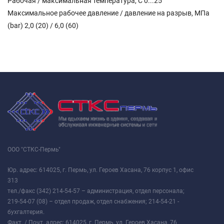
Рабочая / максимальная температура, C 0...25
Максимальное рабочее давление / давление на разрыв, МПа
(bar) 2,0 (20) / 6,0 (60)
ООО "СТКС-Пермь"
Юр. адрес: 614025, г. Пермь, ул. Героев Хасана, 76 корпус 1, офис
313
тел./факс (342) 214-54-57 – администрация, отдел персонала;
219-54-07 (08) – отдел продаж, отдел снабжения; 214-54-21 -
бухгалтерия.
Факт. / Почт. адрес: 614025, г. Пермь, ул. Героев Хасана, 76