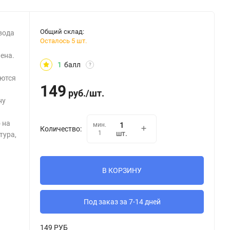
Общий склад:
вода
Осталось 5 шт.
ена.
1
балл
?
яются
149
руб.
/
шт.
ну
 на
мин.
Количество:
1
шт.
тура,
В КОРЗИНУ
Под заказ за 7-14 дней
149 РУБ