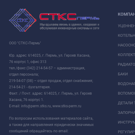
КОМПА
УЦЕННЕ
КОТЕЛЬН
ООО "СТКС-Пермь"
НАСОСНО
КОЛЛЕК
Юр. адрес: 614025, г. Пермь, ул. Героев Хасана,
76 корпус 1, офис 313
РАДИАТ
тел./факс (342) 214-54-57 – администрация,
БАКИ
отдел персонала;
219-54-07 (08) – отдел продаж, отдел снабжения;
ВОДОНАГ
214-54-21 - бухгалтерия.
ВСПОМО
Факт. / Почт. адрес: 614025, г. Пермь, ул. Героев
Хасана, 76 корпус 1.
ДЕТАЛИ 
E-mail: info@perm.stks.ru, www.stks-perm.ru
ЗАПОРНА
По вопросам использования материалов сайта,
ИНСТРУМ
а также для направления юридически значимых
сообщений обращайтесь по email:
РЕГУЛИ