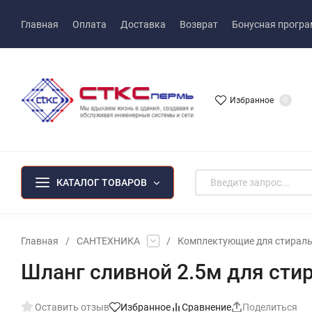
Главная
Оплата
Доставка
Возврат
Бонусная прогр
Избранное
0
КАТАЛОГ ТОВАРОВ
Главная
/
САНТЕХНИКА
/
Комплектующие для стирал
Шланг сливной 2.5м для ст
Оставить отзыв
Избранное
Сравнение
Поделиться