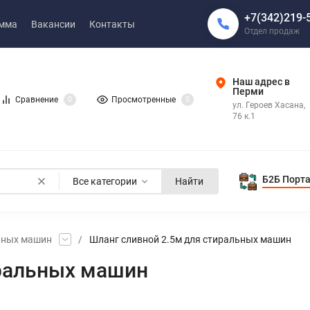
+7(342)219-
амма
Вакансии
Контакты
Отдел продаж
Наш адрес в
Перми
Сравнение
0
Просмотренные
0
ул. Героев Хасана,
76 к.1
Б2Б Порт
Все категории
Найти
ьных машин
/
Шланг сливной 2.5м для стиральных машин
иральных машин