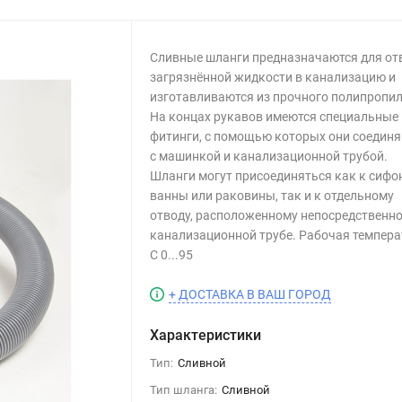
Сливные шланги предназначаются для от
загрязнённой жидкости в канализацию и
изготавливаются из прочного полипропил
На концах рукавов имеются специальные
фитинги, с помощью которых они соедин
с машинкой и канализационной трубой.
Шланги могут присоединяться как к сифо
ванны или раковины, так и к отдельному
отводу, расположенному непосредственно
канализационной трубе. Рабочая темпера
C 0...95
+ ДОСТАВКА В ВАШ ГОРОД
Характеристики
Тип:
Сливной
Тип шланга:
Сливной