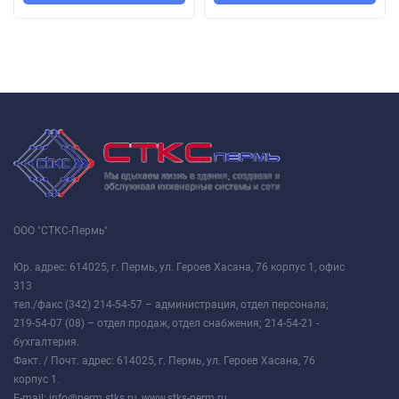
ООО "СТКС-Пермь"
Юр. адрес: 614025, г. Пермь, ул. Героев Хасана, 76 корпус 1, офис
313
тел./факс (342) 214-54-57 – администрация, отдел персонала;
219-54-07 (08) – отдел продаж, отдел снабжения; 214-54-21 -
бухгалтерия.
Факт. / Почт. адрес: 614025, г. Пермь, ул. Героев Хасана, 76
корпус 1.
E-mail: info@perm.stks.ru, www.stks-perm.ru