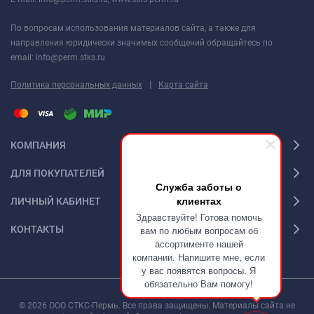
По вопросам использования материалов сайта, а также для
направления юридически значимых сообщений обращайтесь по
email: info@perm.stks.ru
|
Политика персональных данных
Карта сайта
КОМПАНИЯ
ДЛЯ ПОКУПАТЕЛЕЙ
Служба заботы о
клиентах
ЛИЧНЫЙ КАБИНЕТ
Здравствуйте! Готова помочь
КОНТАКТЫ
вам по любым вопросам об
ассортименте нашей
компании. Напишите мне, если
у вас появятся вопросы. Я
обязательно Вам помогу!
© 2026 ООО СТКС-Пермь. Все права защищены. Материалы сайта не