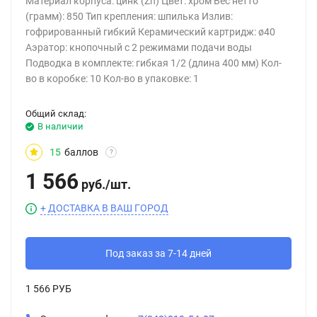
Материал корпуса: цинк (Zn) Цвет: хром Вес нетто
(грамм): 850 Тип крепления: шпилька Излив:
гофрированный гибкий Керамический картридж: ø40
Аэратор: кнопочный с 2 режимами подачи воды
Подводка в комплекте: гибкая 1/2 (длина 400 мм) Кол-
во в коробке: 10 Кол-во в упаковке: 1
Общий склад:
В наличии
15
баллов
?
1 566
руб.
/
шт.
+ ДОСТАВКА В ВАШ ГОРОД
Под заказ за 7-14 дней
1 566 РУБ