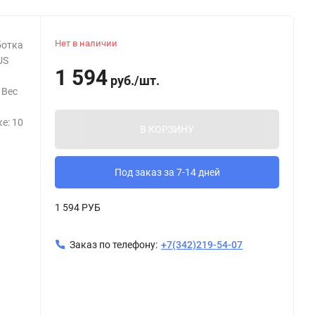
Нет в наличии
ботка
US
1 594
руб.
/
шт.
 Вес
е: 10
В КОРЗИНУ
Под заказ за 7-14 дней
1 594 РУБ
Заказ по телефону:
+7(342)219-54-07