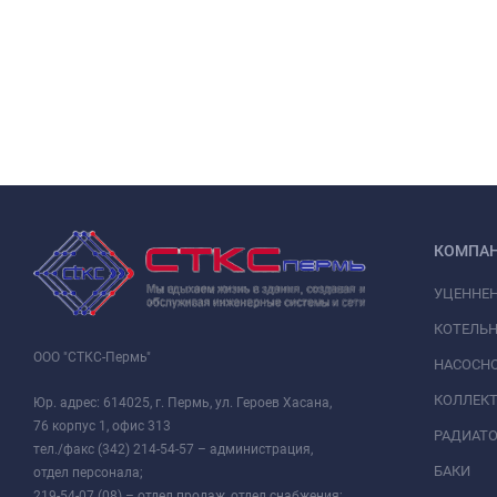
КОМПА
УЦЕННЕ
КОТЕЛЬН
ООО "СТКС-Пермь"
НАСОСНО
КОЛЛЕК
Юр. адрес: 614025, г. Пермь, ул. Героев Хасана,
76 корпус 1, офис 313
РАДИАТ
тел./факс (342) 214-54-57 – администрация,
БАКИ
отдел персонала;
219-54-07 (08) – отдел продаж, отдел снабжения;