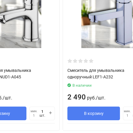
ля умывальника
Смеситель для умывальника
NUD1-A045
одноручный LEF1-A232
В наличии
2 490
б.
/
шт.
руб.
/
шт.
мин.
мин.
рзину
В корзину
шт.
1
1