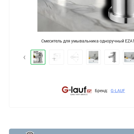
Смеситель для умывальника одноручный EZA
‹
Бренд:
G-LAUF