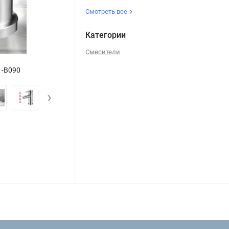
Смотреть все
Категории
Смесители
1-B090
Смеситель для умывальника однору
›