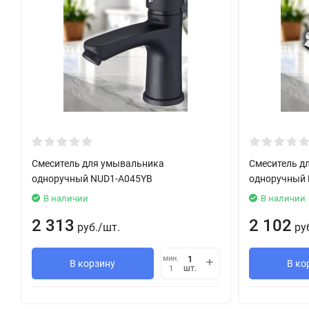
Смеситель для умывальника
Смеситель д
одноручный NUD1-A045YB
одноручный 
В наличии
В наличии
2 313
2 102
руб.
/
шт.
ру
мин.
В корзину
В ко
шт.
1