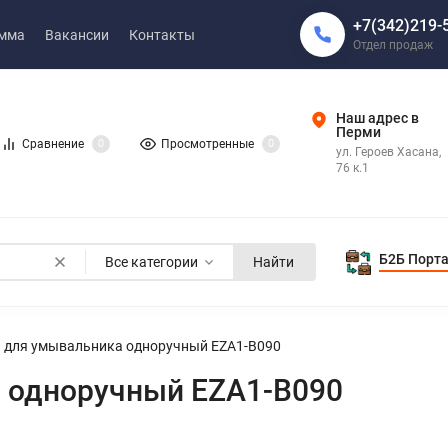
+7(342)219-
амма
Вакансии
Контакты
Отдел продаж
Наш адрес в
Перми
Сравнение
0
Просмотренные
0
ул. Героев Хасана,
76 к.1
Б2Б Порт
Все категории
Найти
 для умывальника одноручный EZA1-B090
 одноручный EZA1-B090