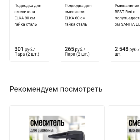
Подводка для
Подводка для
Умывальник
смесителя
смесителя
BEST Red с
ELKA 80 см
ELKA 60 см
полупьедест
гайка сталь
гайка сталь
ом SANITA L
301
265
2 548
руб.
/
руб.
/
руб.
/
Пара (2 шт.)
Пара (2 шт.)
шт.
Рекомендуем посмотреть