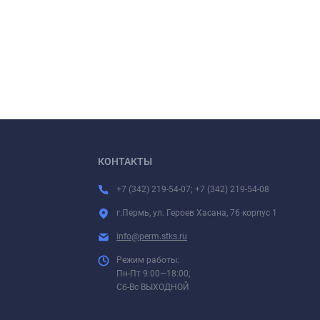
КОНТАКТЫ
+7 (342) 219-54-07; +7 (342) 219-54-08
г.Пермь, ул. Героев Хасана, 76 корпус 1
info@perm.stks.ru
Режим работы:
Пн-Пт 9:00—18:00;
Сб-Вс ВЫХОДНОЙ