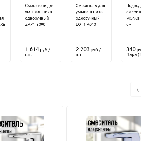
Смеситель для
Смеситель для
Подвод
умывальника
умывальника
смесит
ал
одноручный
одноручный
MONOFL
UXE
ZAP1-В090
LOT1-A010
см
1 614
2 203
340
руб.
/
руб.
/
ру
шт.
шт.
Пара (2
‹